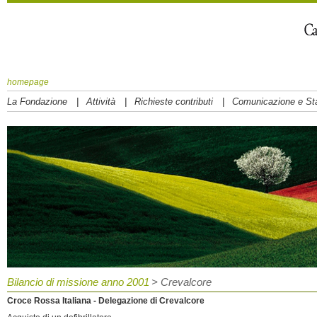
homepage
|
|
|
La Fondazione
Attività
Richieste contributi
Comunicazione e S
Bilancio di missione anno 2001
> Crevalcore
Croce Rossa Italiana - Delegazione di Crevalcore