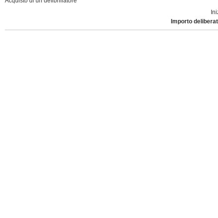
Acquisto di un defibrillatore
Ini
Importo deliberat