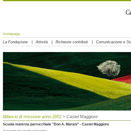
homepage
|
|
|
La Fondazione
Attività
Richieste contributi
Comunicazione e S
Bilancio di missione anno 2001
> Castel Maggiore
Scuola materna parrocchiale "Don A. Marani" - Castel Maggiore