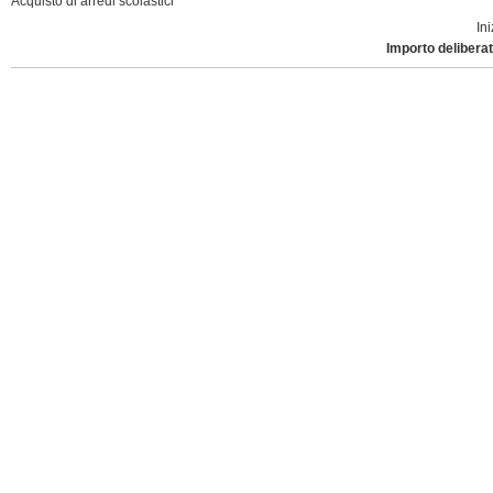
Acquisto di arredi scolastici
Ini
Importo deliberat