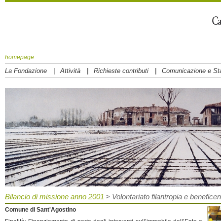
homepage
|
|
|
La Fondazione
Attività
Richieste contributi
Comunicazione e S
Bilancio di missione anno 2001
> Volontariato filantropia e benefice
Comune di Sant'Agostino