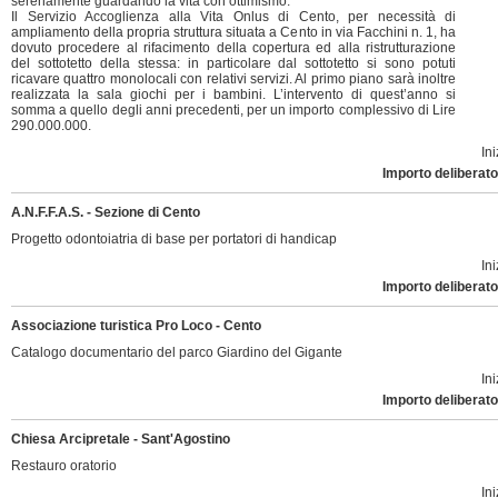
serenamente guardando la vita con ottimismo.
Il Servizio Accoglienza alla Vita Onlus di Cento, per necessità di
ampliamento della propria struttura situata a Cento in via Facchini n. 1, ha
dovuto procedere al rifacimento della copertura ed alla ristrutturazione
del sottotetto della stessa: in particolare dal sottotetto si sono potuti
ricavare quattro monolocali con relativi servizi. Al primo piano sarà inoltre
realizzata la sala giochi per i bambini. L’intervento di quest’anno si
somma a quello degli anni precedenti, per un importo complessivo di Lire
290.000.000.
Ini
Importo deliberato
A.N.F.F.A.S. - Sezione di Cento
Progetto odontoiatria di base per portatori di handicap
Ini
Importo deliberato
Associazione turistica Pro Loco - Cento
Catalogo documentario del parco Giardino del Gigante
Ini
Importo deliberato
Chiesa Arcipretale - Sant'Agostino
Restauro oratorio
Ini