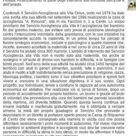
Finalità: Finanziamento di parte degli interventi sull’immobile dell’Ente e
dell’arredo.
Contenuti: Il Servizio Accoglienza alla Vita Onlus, sorto nel 1979 ha dato
una svolta alla sua attività nel settembre del 1996 realizzando la casa di
accoglienza "A. Rimondi", sita in via Facchini n. 1 a Cento. Lo scopo
prioritario del Servizio Accoglienza alla Vita è l’accoglienza del bambino
fin dal grembo materno, per evitare solo prese di posizione ideologiche
contro l’interruzione volontaria della gravidanza; con le sue iniziative ha
concretamente accolto la maternità. In un primo tempo ha cercato di
fornire sostegno economico, sociale e psicologico a quelle mamme che,
incerte, avevano accettato la maternità e nel corso di circa 22 anni di vita
il Servizio ha aiutato circa 300 mamme. L’ambito di intervento del Servizio
Accoglienza alla Vita non è rivolto solo alla maternità, ma anche al
sostegno e all’aiuto di donne con bambini in difficoltà, e di famiglie con
bimbi piccoli. Nell’arco della sua attività ha aiutato circa 1450 famiglie del
territorio con aiuti in generi alimentari, sussidi, latte e pannolini. Il suo
aiuto è rivolto a tutti indistintamente senza preclusione di religione, razza,
ideologia politica; i bambini sono il suo obiettivo prioritario e quindi farli
vivere e crescere in una situazione dignitosa è il suo scopo. Ogni
progetto, pur individuale, tende a condurre le ragazze ad una autonomia
economica ed abitativa. Per realizzare ciò si cerca di fornire, dopo un
periodo di accudimento del proprio bambino, un lavoro e grazie all’aiuto
di volontari che provvedono alla cura dei bambini nel periodo lavorativo
della mamma, ciò diventa fattibile. Quando questa lavora continua ad
essere ospitata e mantenuta gratuitamente, ma è obbligata a versare
almeno la metà del proprio guadagno al Servizio che provvede a
depositarlo in un libretto al portatore aperto presso la Cassa di Risparmio
di Cento che viene consegnato alla mamma in uscita così che possa
affrontare serenamente i primi momenti di autonomia. Far vivere mamme
e bambini in ambienti dignitosi e accoglienti vuol dire far crescere nelle
persone in difficoltà la stima in loro stessi, in modo da affrontare il futuro