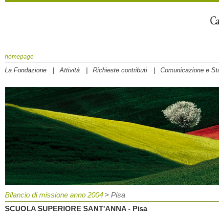
homepage
|
|
|
La Fondazione
Attività
Richieste contributi
Comunicazione e S
Bilancio di missione anno 2004
> Pisa
SCUOLA SUPERIORE SANT’ANNA - Pisa