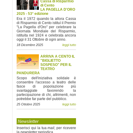
Cassa di Risparmio
di Cento
LA PAGELLA D'ORO
2025 - 53° edizione
Era il 1972 quando la allora Cassa
di Risparmio di Cento istituì il Premio
"La Pagella d'Oro" per celebrare la
Giornata Mondiale del Risparmio,
istituita nel 1924 e celebrata ancora
oggi il 31 Ottobre di ogni anno.
18 Dicembre 2025
leggi tutto
ARRIVA A CENTO IL
"BIGLIETTO
SOSPESO" PER IL
TEATRO
PANDURERA
Scopo dell'iniziativa solidale è
consentire l'accesso a teatro delle
fasce di popolazione più
svantaggiate favorendo la
partecipazione di chi, altrimenti, non
potrebbe far parte del pubblico.
25 Ottobre 2025
leggi tutto
Newsletter
Inserisci qui la tua
mail
, per ricevere
la
newsletter
periodica