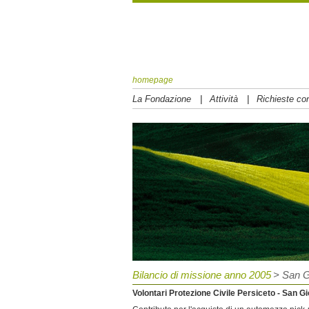
homepage
|
|
La Fondazione
Attività
Richieste con
Bilancio di missione anno 2005
> San G
Volontari Protezione Civile Persiceto - San G