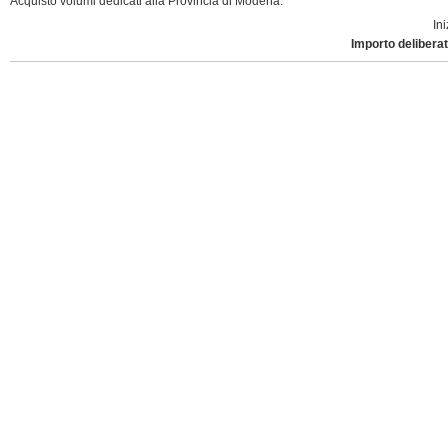
Acquisto volumi dedicati alla Provincia di Modena.
Ini
Importo deliberat