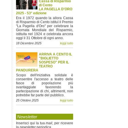
Cassa di Risparmio
di Cento
LA PAGELLA D'ORO
2025 - 53° edizione
Era il 1972 quando la allora Cassa
di Risparmio di Cento istituì il Premio
"La Pagella d'Oro" per celebrare la
Giornata Mondiale del Risparmio,
istituita nel 1924 e celebrata ancora
oggi il 31 Ottobre di ogni anno.
18 Dicembre 2025
leggi tutto
ARRIVA A CENTO IL
"BIGLIETTO
SOSPESO" PER IL
TEATRO
PANDURERA
Scopo dell'iniziativa solidale è
consentire l'accesso a teatro delle
fasce di popolazione più
svantaggiate favorendo la
partecipazione di chi, altrimenti, non
potrebbe far parte del pubblico.
25 Ottobre 2025
leggi tutto
Newsletter
Inserisci qui la tua
mail
, per ricevere
la
newsletter
periodica