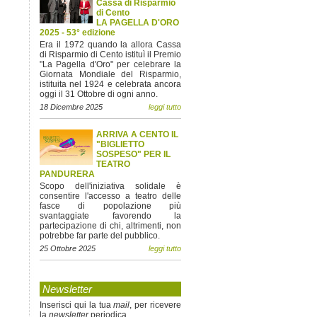
Cassa di Risparmio
di Cento
LA PAGELLA D'ORO
2025 - 53° edizione
Era il 1972 quando la allora Cassa
di Risparmio di Cento istituì il Premio
"La Pagella d'Oro" per celebrare la
Giornata Mondiale del Risparmio,
istituita nel 1924 e celebrata ancora
oggi il 31 Ottobre di ogni anno.
18 Dicembre 2025
leggi tutto
ARRIVA A CENTO IL
"BIGLIETTO
SOSPESO" PER IL
TEATRO
PANDURERA
Scopo dell'iniziativa solidale è
consentire l'accesso a teatro delle
fasce di popolazione più
svantaggiate favorendo la
partecipazione di chi, altrimenti, non
potrebbe far parte del pubblico.
25 Ottobre 2025
leggi tutto
Newsletter
Inserisci qui la tua
mail
, per ricevere
la
newsletter
periodica