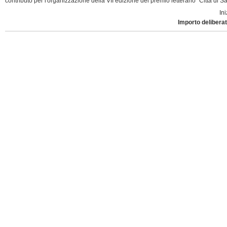
contributo per l'organizzazione della VII edizione del premio letterario "Città di S
Ini
Importo deliberat