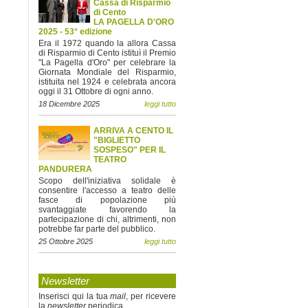
Cassa di Risparmio
di Cento
LA PAGELLA D'ORO
2025 - 53° edizione
Era il 1972 quando la allora Cassa
di Risparmio di Cento istituì il Premio
"La Pagella d'Oro" per celebrare la
Giornata Mondiale del Risparmio,
istituita nel 1924 e celebrata ancora
oggi il 31 Ottobre di ogni anno.
18 Dicembre 2025
leggi tutto
ARRIVA A CENTO IL
"BIGLIETTO
SOSPESO" PER IL
TEATRO
PANDURERA
Scopo dell'iniziativa solidale è
consentire l'accesso a teatro delle
fasce di popolazione più
svantaggiate favorendo la
partecipazione di chi, altrimenti, non
potrebbe far parte del pubblico.
25 Ottobre 2025
leggi tutto
Newsletter
Inserisci qui la tua
mail
, per ricevere
la
newsletter
periodica