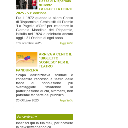
Cassa di Risparmio
di Cento
LA PAGELLA D'ORO
2025 - 53° edizione
Era il 1972 quando la allora Cassa
di Risparmio di Cento istituì il Premio
"La Pagella d'Oro" per celebrare la
Giornata Mondiale del Risparmio,
istituita nel 1924 e celebrata ancora
oggi il 31 Ottobre di ogni anno.
18 Dicembre 2025
leggi tutto
ARRIVA A CENTO IL
"BIGLIETTO
SOSPESO" PER IL
TEATRO
PANDURERA
Scopo dell'iniziativa solidale è
consentire l'accesso a teatro delle
fasce di popolazione più
svantaggiate favorendo la
partecipazione di chi, altrimenti, non
potrebbe far parte del pubblico.
25 Ottobre 2025
leggi tutto
Newsletter
Inserisci qui la tua
mail
, per ricevere
la
newsletter
periodica