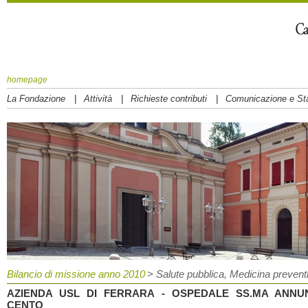
homepage
|
|
|
La Fondazione
Attività
Richieste contributi
Comunicazione e S
Bilancio di missione anno 2010
> Salute pubblica, Medicina preventiv
AZIENDA USL DI FERRARA - OSPEDALE SS.MA ANNUN
CENTO