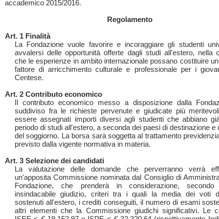
accademico 2015/2016.
Regolamento
Art. 1 Finalità
La Fondazione vuole favorire e incoraggiare gli studenti univ
avvalersi delle opportunità offerte dagli studi all'estero, nella
che le esperienze in ambito internazionale possano costituire u
fattore di arricchimento culturale e professionale per i giovan
Centese.
Art. 2 Contributo economico
Il contributo economico messo a disposizione dalla Fondaz
suddiviso fra le richieste pervenute e giudicate più meritevol
essere assegnati importi diversi agli studenti che abbiano gi
periodo di studi all'estero, a seconda dei paesi di destinazione e 
del soggiorno. La borsa sarà soggetta al trattamento previdenzia
previsto dalla vigente normativa in materia.
Art. 3 Selezione dei candidati
La valutazione delle domande che perverranno verrà eff
un'apposita Commissione nominata dal Consiglio di Amministra
Fondazione, che prenderà in considerazione, secondo 
insindacabile giudizio, criteri tra i quali la media dei voti 
sostenuti all'estero, i crediti conseguiti, il numero di esami sosten
altri elementi che la Commissione giudichi significativi. Le ce
ISEE < € 19.152,97 o ISPE < € 32.320,64 (rispettivamente Indic