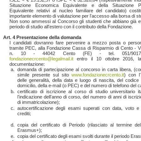
Situazione Economica Equivalente e della Situazione Pa
Equivalente relativi al nucleo familiare del candidato) costi
importante elemento di valutazione per l'accesso alla borsa di st
Non sono ammessi al Concorso gli studenti che abbiano già ef
periodo di studio all'estero con il contributo della Fondazione.
Art. 4 Presentazione della domanda
I candidati dovranno fare pervenire a mezzo posta o perso
tramite PEC, alla Fondazione Cassa di Risparmio di Cento - Vi
n. 10 - 44042 Cento (FE) - tel. 051/901790
fondazionecrcento@legalmail.it
entro il 10 ottobre 2016, l
documentazione:
domanda di partecipazione al concorso in carta libera, (c
simile presente sul sito
www.fondazionecrcento.it
) con l'
delle generalità, della data e luogo di nascita, del codice 
domicilio, della e-mail (o PEC) e del numero di telefono del c
certificato di iscrizione al corso di studio universitario i
l'indicazione dell'anno di corso, del numero di anni di iscriz
di immatricolazione);
autocertificazione degli esami superati con data, voto 
crediti;
copia del certificato di Periodo (rilasciato al termine de
Erasmus+);
copia del certificato degli esami svolti durante il periodo Er