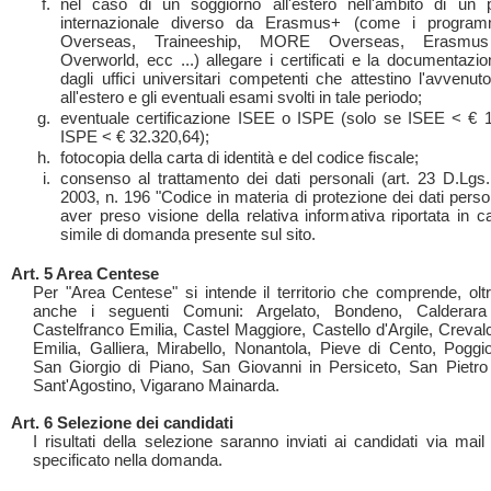
nel caso di un soggiorno all'estero nell'ambito di un
internazionale diverso da Erasmus+ (come i programm
Overseas, Traineeship, MORE Overseas, Erasmu
Overworld, ecc ...) allegare i certificati e la documentazio
dagli uffici universitari competenti che attestino l'avvenut
all'estero e gli eventuali esami svolti in tale periodo;
eventuale certificazione ISEE o ISPE (solo se ISEE < € 
ISPE < € 32.320,64);
fotocopia della carta di identità e del codice fiscale;
consenso al trattamento dei dati personali (art. 23 D.Lgs
2003, n. 196 "Codice in materia di protezione dei dati perso
aver preso visione della relativa informativa riportata in c
simile di domanda presente sul sito.
Art. 5 Area Centese
Per "Area Centese" si intende il territorio che comprende, olt
anche i seguenti Comuni: Argelato, Bondeno, Calderar
Castelfranco Emilia, Castel Maggiore, Castello d'Argile, Creval
Emilia, Galliera, Mirabello, Nonantola, Pieve di Cento, Poggi
San Giorgio di Piano, San Giovanni in Persiceto, San Pietro
Sant'Agostino, Vigarano Mainarda.
Art. 6 Selezione dei candidati
I risultati della selezione saranno inviati ai candidati via mail a
specificato nella domanda.