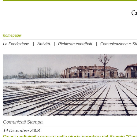
homepage
|
|
|
La Fondazione
Attività
Richieste contributi
Comunicazione e S
Comunicati Stampa
14 Dicembre 2008
Quasi undicimila ragazzi nella giuria popolare del Premio "Cen