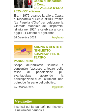
Cassa di Risparmio
di Cento
LA PAGELLA D'ORO
2025 - 53° edizione
Era il 1972 quando la allora Cassa
di Risparmio di Cento istituì il Premio
"La Pagella d'Oro" per celebrare la
Giornata Mondiale del Risparmio,
istituita nel 1924 e celebrata ancora
oggi il 31 Ottobre di ogni anno.
18 Dicembre 2025
leggi tutto
ARRIVA A CENTO IL
"BIGLIETTO
SOSPESO" PER IL
TEATRO
PANDURERA
Scopo dell'iniziativa solidale è
consentire l'accesso a teatro delle
fasce di popolazione più
svantaggiate favorendo la
partecipazione di chi, altrimenti, non
potrebbe far parte del pubblico.
25 Ottobre 2025
leggi tutto
Newsletter
Inserisci qui la tua
mail
, per ricevere
la
newsletter
periodica