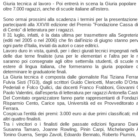
Giuria tecnica al lavoro - Poi entrerà in scena la Giuria popolare
oltre 7.000 ragazzi, anche di scuole italiane all'estero.
Sono ormai prossimi alla scadenza i termini per la presentazione
partecipanti alla XXVIII edizione del Premio "Fondazione Cassa d
di Cento" di letteratura per i ragazzi.
Il 31 luglio, infatti, è la data ultima per trasmettere alla Segreteria i
(editi nel 2005 o nel 2006) che fin dall'inizio di giugno stanno p
ogni parte d'Italia, inviati da autori o case editrici.
Lavoro duro in vista, quindi, per i dieci giurati tecnici impegnati nel
delle due terne finaliste (una per le elementari e l'altra per le
saranno poi consegnate agli oltre settemila studenti, di scuole n
estere di lingua italiana, che formeranno la giuria popolare
determinare le graduatorie finali.
La Giuria tecnica è composta dalle giornaliste Rai Tiziana Ferra
Fulvia Sisti (TG3), dagli scrittori Guido Clericetti, Marcello D'Or
Pederiali e Folco Quilici, dai docenti Franco Frabboni, Giovanni
Paolo Valentini, dall'esperta di letteratura per ragazzi Antonella Caste
Del Comitato organizzatore fanno parte rappresentanti di Fonda
Risparmio Cento, Carice spa, Università ed ex Provveditorato ag
Ferrara.
Cospicua l'entità dei premi: 3.000 euro ai due primi classificati; mil
altri quattro finalisti.
Tra i vincitori o i finalisti delle passate edizioni figurano Dan
Susanna Tamaro, Joanne Rowling, Pinin Carpi, Michelangelo A
Tonino Guerra, Sergio Zavoli, Edoardo Bennato, Roberto Piumini, 