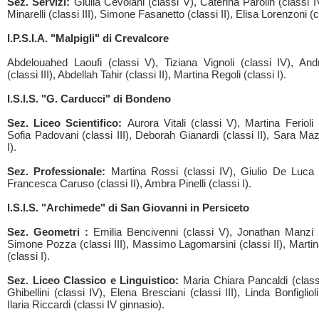
Sez. Servizi:
Giulia Cevolani (classi V), Caterina Parolin (classi 
Minarelli (classi III), Simone Fasanetto (classi II), Elisa Lorenzoni (cl
I.P.S.I.A. "Malpigli" di Crevalcore
Abdelouahed Laoufi (classi V), Tiziana Vignoli (classi IV), And
(classi III), Abdellah Tahir (classi II), Martina Regoli (classi I).
I.S.I.S. "G. Carducci" di Bondeno
Sez. Liceo Scientifico:
Aurora Vitali (classi V), Martina Ferioli 
Sofia Padovani (classi III), Deborah Gianardi (classi II), Sara Maz
I).
Sez. Professionale:
Martina Rossi (classi IV), Giulio De Luca (c
Francesca Caruso (classi II), Ambra Pinelli (classi I).
I.S.I.S. "Archimede" di San Giovanni in Persiceto
Sez. Geometri :
Emilia Bencivenni (classi V), Jonathan Manzi (
Simone Pozza (classi III), Massimo Lagomarsini (classi II), Martin
(classi I).
Sez. Liceo Classico e Linguistico:
Maria Chiara Pancaldi (class
Ghibellini (classi IV), Elena Bresciani (classi III), Linda Bonfiglioli 
Ilaria Riccardi (classi IV ginnasio).