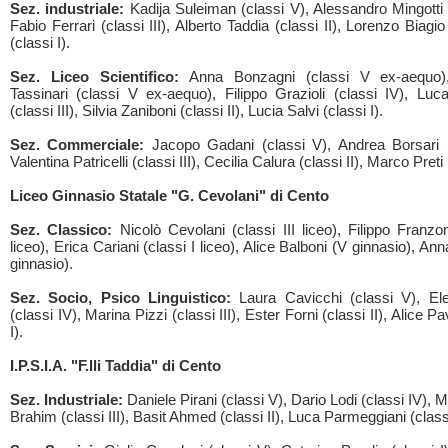
Sez. industriale:
Kadija Suleiman (classi V), Alessandro Mingotti (
Fabio Ferrari (classi III), Alberto Taddia (classi II), Lorenzo Biag
(classi I).
Sez. Liceo Scientifico:
Anna Bonzagni (classi V ex-aequo)
Tassinari (classi V ex-aequo), Filippo Grazioli (classi IV), Luca
(classi III), Silvia Zaniboni (classi II), Lucia Salvi (classi I).
Sez. Commerciale:
Jacopo Gadani (classi V), Andrea Borsari (
Valentina Patricelli (classi III), Cecilia Calura (classi II), Marco Preti 
Liceo Ginnasio Statale "G. Cevolani" di Cento
Sez. Classico:
Nicolò Cevolani (classi III liceo), Filippo Franzon
liceo), Erica Cariani (classi I liceo), Alice Balboni (V ginnasio), Anna
ginnasio).
Sez. Socio, Psico Linguistico:
Laura Cavicchi (classi V), E
(classi IV), Marina Pizzi (classi III), Ester Forni (classi II), Alice Pa
I).
I.P.S.I.A. "F.lli Taddia" di Cento
Sez. Industriale:
Daniele Pirani (classi V), Dario Lodi (classi IV)
Brahim (classi III), Basit Ahmed (classi II), Luca Parmeggiani (classi