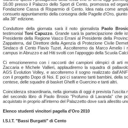
16.00 presso il Palazzo dello Sport di Cento, promossa ed organi
Fondazione Cassa di Risparmio di Cento. Idea nata come ampli
consueto appuntamento della consegna delle Pagelle d'Oro, giunto
alla 38° edizione.
Conduttore della giornata sarà il noto giornalista
Paolo Brosi
testimonial
Toni Capuzzo
. Grande sarà la partecipazione delle ist
Presidente della Regione Vasco Errani al Presidente della Provinc
Zappaterra, dal Direttore della Agenzia di Protezione Civile Demet
Sindaco di Cento Flavio Tuzet. Ascolteremo da Marco Amelio i r
campus in Abruzzo e ad Hiti svolti con l'appoggio della Scuola Calc
Ci emozioneremo con i racconti dei campioni olimpici di arti ma
Zaccaria e Michele Vallieri, applaudiremo la squadra di pallavol
AGS Evolution Volley, e ascolteremo il sogno realizzato dall'A
con il progetto Dopo di Noi. E poi ci saranno tanti bambini, della s
centese, delle squadre di basket Ghelfi e Guercino e tanti altri.
Coincidenza straordinaria, nella giornata di oggi è prevista l'uscita ne
del secondo libro di Paolo Brosio "Profumo di Lavanda" che p
acquistato in proprio all'interno del Palazzetto dove sarà allestito un
Elenco studenti vincitori pagella d'Oro 2010
I.S.I.T. "Bassi Burgatti" di Cento