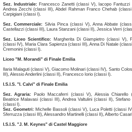
Sez. Industriale:
Francesco Zanetti (classi V), Iacopo Fantuzzi (
Andrea Zecchi (classi III), Abdel Rahman Franco Chehab (classi 
Carpigiani (classi I).
Sez. Commerciale:
Silvia Pinca (classi V), Anna Abbate (classi
Castellazzi (classi III), Laura Stanzani (classi II), Jessica Verri (class
Sez. Liceo Scientifico:
Margherita Di Giampietro (classi V), 
(classi IV), Maria Clara Sapienza (classi III), Anna Di Natale (classi
Cremonini (classi I).
Liceo "M. Morandi" di Finale Emilia
Ilaria Malaguti (classi V), Giacomo Molinari (classi IV), Santo Colo
III), Alessio Anderlini (classi II), Francesco Iorio (classi I).
I.S.I.S. "I. Calvi" di Finale Emilia
Sez. Agraria:
Paolo Maccaferri (classi V), Alessia Chiarello (
Beatrice Malavasi (classi III), Andrea Valtulini (classi II), Stefan
(classi I).
Sez. Geometri:
Michelle Bassoli (classi V), Luca Poletti (classi I
Sferruzza (classi III), Alessandro Martinelli (classi II), Alberto Casari 
I.S.I.S. "J. M. Keynes" di Castel Maggiore