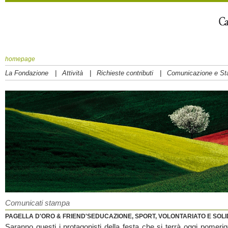
homepage
|
|
|
La Fondazione
Attività
Richieste contributi
Comunicazione e S
Comunicati stampa
PAGELLA D'ORO & FRIEND'SEDUCAZIONE, SPORT, VOLONTARIATO E SOLI
Saranno questi i protagonisti della festa che si terrà oggi pomerig