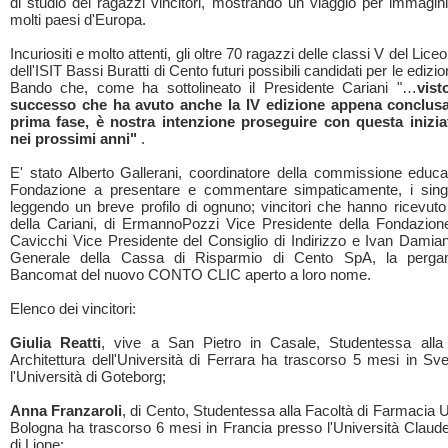
di studio dei ragazzi vincitori, mostrando un viaggio per immagini
molti paesi d'Europa.
Incuriositi e molto attenti, gli oltre 70 ragazzi delle classi V del Lice
dell'ISIT Bassi Buratti di Cento futuri possibili candidati per le edizio
Bando che, come ha sottolineato il Presidente Cariani "…
vist
successo che ha avuto anche la IV edizione appena conclusa
prima fase, è nostra intenzione proseguire con questa inizia
nei prossimi anni"
.
E' stato Alberto Gallerani, coordinatore della commissione educa
Fondazione a presentare e commentare simpaticamente, i singol
leggendo un breve profilo di ognuno; vincitori che hanno ricevuto
della Cariani, di ErmannoPozzi Vice Presidente della Fondazione
Cavicchi Vice Presidente del Consiglio di Indirizzo e Ivan Damian
Generale della Cassa di Risparmio di Cento SpA, la perga
Bancomat del nuovo CONTO CLIC aperto a loro nome.
Elenco dei vincitori:
Giulia Reatti
, vive a San Pietro in Casale, Studentessa alla 
Architettura dell'Università di Ferrara ha trascorso 5 mesi in Sv
l'Università di Goteborg;
Anna Franzaroli
, di Cento, Studentessa alla Facoltà di Farmacia U
Bologna ha trascorso 6 mesi in Francia presso l'Università Claud
di Lione;