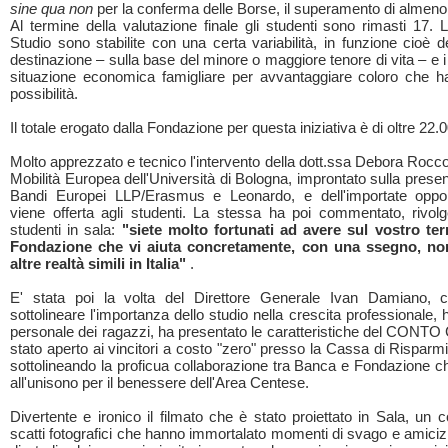
sine qua non
per la conferma delle Borse, il superamento di almen
Al termine della valutazione finale gli studenti sono rimasti 17. 
Studio sono stabilite con una certa variabilità, in funzione cioè 
destinazione – sulla base del minore o maggiore tenore di vita – e i 
situazione economica famigliare per avvantaggiare coloro che
possibilità.
Il totale erogato dalla Fondazione per questa iniziativa è di oltre 22.
Molto apprezzato e tecnico l'intervento della dott.ssa Debora Rocco 
Mobilità Europea dell'Università di Bologna, improntato sulla prese
Bandi Europei LLP/Erasmus e Leonardo, e dell'importate oppor
viene offerta agli studenti. La stessa ha poi commentato, rivolg
studenti in sala:
"siete molto fortunati ad avere sul vostro ter
Fondazione che vi aiuta concretamente, con una ssegno, n
altre realtà simili in Italia"
.
E' stata poi la volta del Direttore Generale Ivan Damiano, c
sottolineare l'importanza dello studio nella crescita professionale, 
personale dei ragazzi, ha presentato le caratteristiche del CONTO
stato aperto ai vincitori a costo "zero" presso la Cassa di Risparm
sottolineando la proficua collaborazione tra Banca e Fondazione c
all'unisono per il benessere dell'Area Centese.
Divertente e ironico il filmato che è stato proiettato in Sala, un c
scatti fotografici che hanno immortalato momenti di svago e amicizi