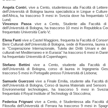
Angela Contri
, vive a Cento, studentessa alla Facoltà di Lettere
dell'Università di Bologna laurea specialistica in Lingue e Culture
dell'Africa, ha trascorso 9 mesi in Svezia dove ha frequentato Un
Lund;
Vincenzo Pasca
vive a Cento, Studente alla Facoltà di
dell'Università di Bologna, ha trascorso 10 mesi in Repubblica C
frequentato Università Carlo V;
Elena Fanti
vive a Castel Maggiore, frequenta la Facoltà di Conser
Beni Culturali dell'Università di Bologna, sede di Ravenna, laurea s
in "Cooperazione Internazionale, Tutela dei Dritti Umani e dei
culturali nel Mediterraneo e in Eurasia" ha trascorso 6 mesi in Da
ha frequentato Università di Copenhagen;
Stefano Bettini
vive a Cento, studente alla Facoltà di I
dell'Università di Bologna, corso di laurea in Ingegneria Ges
trascorso 5 mesi in Portogallo presso l'Università di Lisbona;
Samuele Guerzoni
vive a Finale Emilia, studente alla Facoltà di
dell'Università di Bologna, Corso di laurea Materials and Sensors
Environmental technologies, ha trascorso 5 mesi in Svez
frequentato il Royal Institute of Technology di Stoccolma;
Federica Frignani
vive a Cento, è Studentessa alla Facoltà di
Filosofia dell'Università di Ferrara ha trascorso 9 mesi in Spa