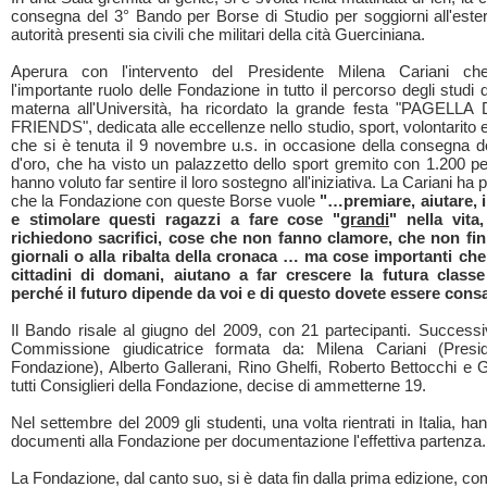
consegna del 3° Bando per Borse di Studio per soggiorni all'ester
autorità presenti sia civili che militari della cità Guerciniana.
Aperura con l'intervento del Presidente Milena Cariani che
l'importante ruolo delle Fondazione in tutto il percorso degli studi 
materna all'Università, ha ricordato la grande festa "PAGELL
FRIENDS", dedicata alle eccellenze nello studio, sport, volontarito e
che si è tenuta il 9 novembre u.s. in occasione della consegna de
d'oro, che ha visto un palazzetto dello sport gremito con 1.200 p
hanno voluto far sentire il loro sostegno all'iniziativa. La Cariani ha p
che la Fondazione con queste Borse vuole
"…premiare, aiutare, 
e stimolare questi ragazzi a fare cose "
grandi
" nella vita
richiedono sacrifici, cose che non fanno clamore, che non fi
giornali o alla ribalta della cronaca … ma cose importanti ch
cittadini di domani, aiutano a far crescere la futura classe
perché il futuro dipende da voi e di questo dovete essere cons
Il Bando risale al giugno del 2009, con 21 partecipanti. Success
Commissione giudicatrice formata da: Milena Cariani (Presid
Fondazione), Alberto Gallerani, Rino Ghelfi, Roberto Bettocchi e 
tutti Consiglieri della Fondazione, decise di ammetterne 19.
Nel settembre del 2009 gli studenti, una volta rientrati in Italia, han
documenti alla Fondazione per documentazione l'effettiva partenza.
La Fondazione, dal canto suo, si è data fin dalla prima edizione, c