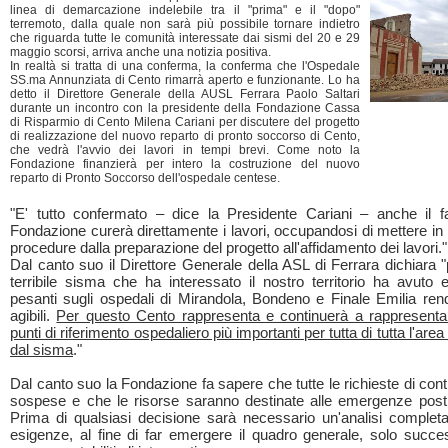
linea di demarcazione indelebile tra il "prima" e il "dopo"
terremoto, dalla quale non sarà più possibile tornare indietro
che riguarda tutte le comunità interessate dai sismi del 20 e 29
maggio scorsi, arriva anche una notizia positiva.
In realtà si tratta di una conferma, la conferma che l'Ospedale
SS.ma Annunziata di Cento rimarrà aperto e funzionante. Lo ha
detto il Direttore Generale della AUSL Ferrara Paolo Saltari
durante un incontro con la presidente della Fondazione Cassa
di Risparmio di Cento Milena Cariani per discutere del progetto
di realizzazione del nuovo reparto di pronto soccorso di Cento,
che vedrà l'avvio dei lavori in tempi brevi. Come noto la
Fondazione finanzierà per intero la costruzione del nuovo
reparto di Pronto Soccorso dell'ospedale centese.
"E' tutto confermato – dice la Presidente Cariani – anche il f
Fondazione curerà direttamente i lavori, occupandosi di mettere in a
procedure dalla preparazione del progetto all'affidamento dei lavori."
Dal canto suo il Direttore Generale della ASL di Ferrara dichiara "
terribile sisma che ha interessato il nostro territorio ha avuto e
pesanti sugli ospedali di Mirandola, Bondeno e Finale Emilia ren
agibili.
Per questo Cento rappresenta e continuerà a rappresenta
punti di riferimento ospedaliero più importanti per tutta di tutta l'area
dal sisma
."
Dal canto suo la Fondazione fa sapere che tutte le richieste di con
sospese e che le risorse saranno destinate alle emergenze post
Prima di qualsiasi decisione sarà necessario un'analisi completa 
esigenze, al fine di far emergere il quadro generale, solo succ