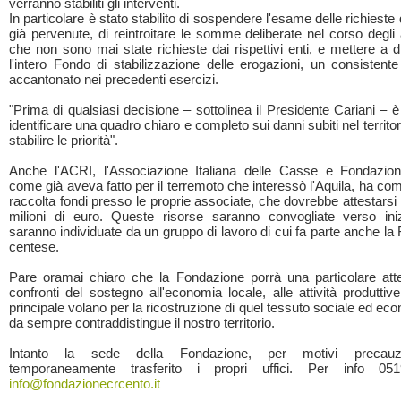
verranno stabiliti gli interventi.
In particolare è stato stabilito di sospendere l'esame delle richieste d
già pervenute, di reintroitare le somme deliberate nel corso degli
che non sono mai state richieste dai rispettivi enti, e mettere a 
l'intero Fondo di stabilizzazione delle erogazioni, un consistente
accantonato nei precedenti esercizi.
"Prima di qualsiasi decisione – sottolinea il Presidente Cariani – 
identificare una quadro chiaro e completo sui danni subiti nel territorio
stabilire le priorità".
Anche l'ACRI, l'Associazione Italiana delle Casse e Fondazion
come già aveva fatto per il terremoto che interessò l'Aquila, ha co
raccolta fondi presso le proprie associate, che dovrebbe attestarsi 
milioni di euro. Queste risorse saranno convogliate verso ini
saranno individuate da un gruppo di lavoro di cui fa parte anche l
centese.
Pare oramai chiaro che la Fondazione porrà una particolare att
confronti del sostegno all'economia locale, alle attività produttive,
principale volano per la ricostruzione di quel tessuto sociale ed e
da sempre contraddistingue il nostro territorio.
Intanto la sede della Fondazione, per motivi precauzi
temporaneamente trasferito i propri uffici. Per info 0
info@fondazionecrcento.it