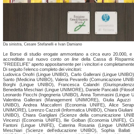
Da sinistra, Cesare Stefanelli e Ivan Damiano
Le Borse di studio erogate ammontano a circa euro 20.000, e 
accreditate sul nuovo conto
on line
della Cassa di Risparmi
"FREEELIFE" aperto appositamente per i vincitori e completamente 
Di seguito l'elenco completo dei vincitori:
Ludovica Onofri (Lingue UNIBO), Carlo Gallerani (Lingue UNIBO
Santo (Medicina UNIBO), Valeria Pevarello (Comunicazione UNIB
Borghi (Lingue UNIBO), Francesca Calandri (Giurispruden
Benedetta Meschiari (Lingue UNIMORE), Daniele Pancaldi (Filoso
Leonardo Fiocchi (Ingegneria UNIBO), Anna Tommasini (Lingue
Valentina Gallerani (Management UNIMORE), Giulia Aguzzi (
UNIBO), Andrea Maccaferri (Economia UNIFE), Alice Serapi
UNIMORE), Lorenzo Cazzoli (Informatica UNIBO), Chiara Giuliani 
UNIBO), Chiara Garigliani (Scienze della comunicazione UNIB
Vincenzi (Economia UNIFE), Ilie Golban (Economia UNIFE), Car
Fantoni (Lingue UNIFE), Caterina Rosania (Lingue UNIMO
Meschiari (Scienze dell'educazione UNIBO), Sophia Ballati (