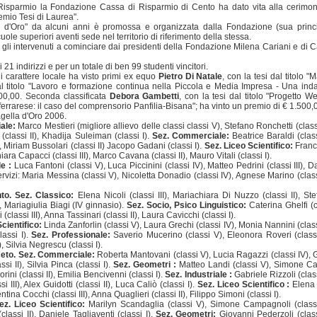
Risparmio la Fondazione Cassa di Risparmio di Cento ha dato vita alla cerimon
mio Tesi di Laurea".
la d'Oro" da alcuni anni è promossa e organizzata dalla Fondazione (sua princ
uole superiori aventi sede nel territorio di riferimento della stessa.
 gli intervenuti a cominciare dai presidenti della Fondazione Milena Cariani e di C
 21 indirizzi e per un totale di ben 99 studenti vincitori.
di carattere locale ha visto primi ex equo
Pietro Di Natale
, con la tesi dal titolo "
dal titolo "Lavoro e formazione continua nella Piccola e Media Impresa - Una ind
500,00. Seconda classificata
Debora Gambetti
, con la tesi dal titolo "Progetto W
ferrarese: il caso del comprensorio Panfilia-Bisana"; ha vinto un premio di € 1.500,
agella d'Oro 2006.
iale:
Marco Mestieri (migliore allievo delle classi classi V), Stefano Ronchetti (class
 (classi II), Khadija Suleiman (classi I).
Sez. Commerciale:
Beatrice Baraldi (class
), Miriam Bussolari (classi II) Jacopo Gadani (classi I).
Sez. Liceo Scientifico:
Franc
ara Capacci (classi III), Marco Cavana (classi II), Mauro Vitali (classi I).
le :
Luca Fantoni (classi V), Luca Piccinini (classi IV), Matteo Pedrini (classi III), D
Servizi: Maria Messina (classi V), Nicoletta Donadio (classi IV), Agnese Marino (classi
to. Sez. Classico:
Elena Nicoli (classi III), Mariachiara Di Nuzzo (classi II), Ste
, Mariagiulia Biagi (IV ginnasio).
Sez. Socio, Psico Linguistico:
Caterina Ghelfi (c
(classi III), Anna Tassinari (classi II), Laura Cavicchi (classi I).
cientifico:
Linda Zanforlin (classi V), Laura Grechi (classi IV), Monia Nannini (classi
lassi I).
Sez. Professionale:
Saverio Mucerino (classi V), Eleonora Roveri (classi
I), Silvia Negrescu (classi I).
iceto. Sez. Commerciale:
Roberta Mantovani (classi V), Lucia Ragazzi (classi IV), G
i II), Silvia Pinca (classi I).
Sez. Geometri :
Matteo Landi (classi V), Simone Ca
orini (classi II), Emilia Bencivenni (classi I).
Sez. Industriale :
Gabriele Rizzoli (class
 III), Alex Guidotti (classi II), Luca Caliò (classi I).
Sez. Liceo Scientifico :
Elena 
tina Cocchi (classi III), Anna Quaglieri (classi II), Filippo Simoni (classi I).
ez. Liceo Scientifico:
Marilyn Scandaglia (classi V), Simone Campagnoli (classi
lassi II), Daniele Tagliaventi (classi I).
Sez. Geometri:
Giovanni Pederzoli (class