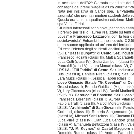
In occasione dell'82^ Giornata mondiale del 
consegna dei premi "Pagella d'Oro 2006" e "Pre
Nata per iniziativa di Carice spa, la "Pagel
azionista) che premia i migliori studenti delle sc
Questa era la trentaquattresima edizione. Molti
spa Vilmo Ferioli.
Gli Istituti interessati sono nove, per complessivi
Il premio per tesi di laurea realizzate su temi 
Loves" e
Francesco Lazzaroni
, con la tesi 
sociolavorista" Entrambi hanno ricevuto € 2.
open-source applicato ad un'area del territorio 
Ed ecco l'elenco degli studenti vincitori della p
I.S.I.T. "Bassi Burgatti" di Cento. Sez. industr
Francesco Rosatti (classi III), Mattia Sparagetti
Luca Cotti (classi IV), Giulia Zamboni (classi III
Pancaldi (classi V), Laura Monari (classi IV), Chi
I.P.S.I.A. "F.lli Taddia" di Cento. Sez. Industria
Busi (classi II), Daniele Pirani (classi I). Sez. 
Lara Muzzi (classi II), Jessica Fabbri (classi I).
Liceo Ginnasio Statale "G. Cevolani" di Cen
Grossi (classi I), Brenda Guidicini (V ginnasio)
V), Ilary Giacomazza (classi IV), David Martinelli 
I.S.I.S. "G. Carducci" di Bondeno. Sez. Liceo S
Francesca Lorenzini (classi II), Aurora Vitali (c
Fabiola Tralli (classi III), Maicol Moretti (classi I
I.S.I.S. "Archimede" di San Giovanni in Pers
Corbucci, (classi III), Roberta Sangermano (class
(classi IV), Michael Santi (classi III), Giacomo Fi
Luca Pirrè (classi IV), Gian Luca Gandolfi (classi
(classi V), Emanuela Bettazzoni (classi IV), Valen
I.S.I.S. "J. M. Keynes" di Castel Maggiore s
Demetrio Romeo (classi III), Andrea Pareschi (c