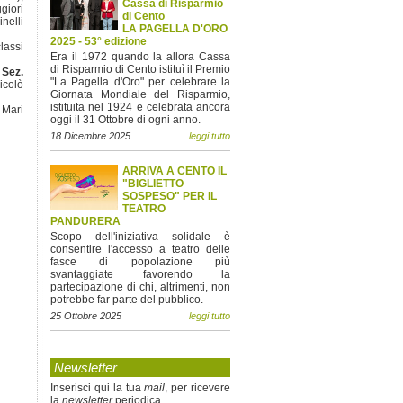
Cassa di Risparmio
giori
di Cento
nelli
LA PAGELLA D'ORO
2025 - 53° edizione
lassi
Era il 1972 quando la allora Cassa
di Risparmio di Cento istituì il Premio
.
Sez.
"La Pagella d'Oro" per celebrare la
icolò
Giornata Mondiale del Risparmio,
istituita nel 1924 e celebrata ancora
 Mari
oggi il 31 Ottobre di ogni anno.
18 Dicembre 2025
leggi tutto
ARRIVA A CENTO IL
"BIGLIETTO
SOSPESO" PER IL
TEATRO
PANDURERA
Scopo dell'iniziativa solidale è
consentire l'accesso a teatro delle
fasce di popolazione più
svantaggiate favorendo la
partecipazione di chi, altrimenti, non
potrebbe far parte del pubblico.
25 Ottobre 2025
leggi tutto
Newsletter
Inserisci qui la tua
mail
, per ricevere
la
newsletter
periodica