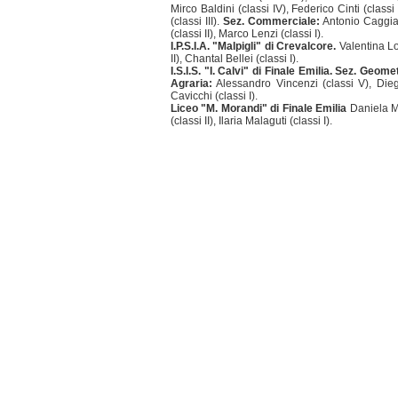
Mirco Baldini (classi IV), Federico Cinti (classi 
(classi III).
Sez. Commerciale:
Antonio Caggiano
(classi II), Marco Lenzi (classi I).
I.P.S.I.A. "Malpigli" di Crevalcore.
Valentina Lor
II), Chantal Bellei (classi I).
I.S.I.S. "I. Calvi" di Finale Emilia. Sez. Geomet
Agraria:
Alessandro Vincenzi (classi V), Diego 
Cavicchi (classi I).
Liceo "M. Morandi" di Finale Emilia
Daniela Ma
(classi II), Ilaria Malaguti (classi I).