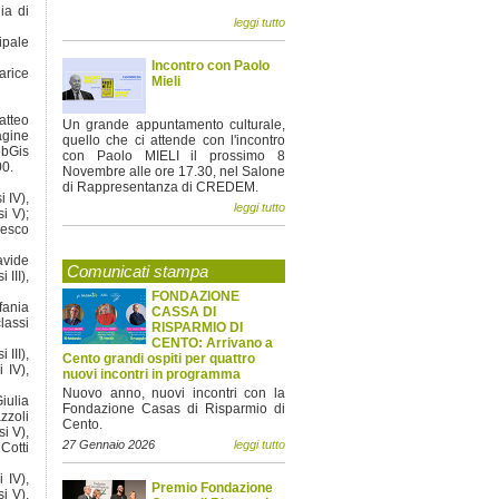
ia di
leggi tutto
ipale
Incontro con Paolo
arice
Mieli
Matteo
Un grande appuntamento culturale,
agine
quello che ci attende con l'incontro
ebGis
con Paolo MIELI il prossimo 8
00.
Novembre alle ore 17.30, nel Salone
di Rappresentanza di CREDEM.
i IV),
leggi tutto
i V);
esco
avide
Comunicati stampa
 III),
FONDAZIONE
fania
CASSA DI
lassi
RISPARMIO DI
CENTO: Arrivano a
 III),
Cento grandi ospiti per quattro
 IV),
nuovi incontri in programma
Nuovo anno, nuovi incontri con la
iulia
Fondazione Casas di Risparmio di
zzoli
Cento.
i V),
27 Gennaio 2026
leggi tutto
Cotti
 IV),
Premio Fondazione
i V),