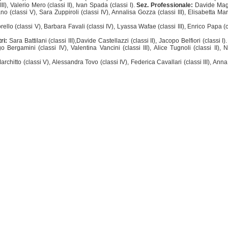
III), Valerio Mero (classi II), Ivan Spada (classi I).
Sez. Professionale:
Davide Mag
 (classi V), Sara Zuppiroli (classi IV), Annalisa Gozza (classi III), Elisabetta Mari
ello (classi V), Barbara Favali (classi IV), Lyassa Wafae (classi III), Enrico Papa (c
ri:
Sara Battilani (classi III),Davide Castellazzi (classi II), Jacopo Belfiori (classi I)
Bergamini (classi IV), Valentina Vancini (classi III), Alice Tugnoli (classi II), N
rchitto (classi V), Alessandra Tovo (classi IV), Federica Cavallari (classi III), Anna