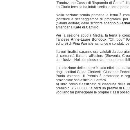
"Fondazione Cassa di Risparmio di Cento" di lett
La Giuria tecnica ha infatti scelto la terna per le
Nella sezione scuola primaria la terna è comp
(scrittrice e sceneggiatrice di programmi per i
(Salani editore) dello scrittore spagnolo
Ferna
americana
Kate di Camillo
.
Per la sezione scuola Media, la terna è compos
francese
Anne-Laure Bondoux
; "Oh, boy!" (G
editore) di
Pina Varriale
, scrittrice e conduttric
I lavori finalisti saranno ora valutati da due gi
di comunità italiane all'estero (Slovenia, Cr
conclusive. Nel complesso saranno, presumibilme
La selezione delle opere è stata effettuata dalla
dagli scrittori Guido Clericetti, Giuseppe Pede
Paolo Valentini. Il Premio è promosso e org
provinciale scolastico di Ferrara.
Al libro primo classificato di ciascuna delle 
premio di € 2.000,00; ai terzi un premio di € 1.
vogliano far partecipare le proprie classi poss