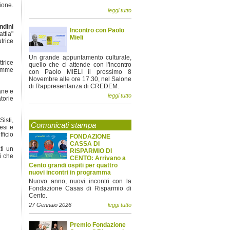
ione.
leggi tutto
ndini
Incontro con Paolo
ttia"
Mieli
trice
Un grande appuntamento culturale,
trice
quello che ci attende con l'incontro
iemme
con Paolo MIELI il prossimo 8
Novembre alle ore 17.30, nel Salone
di Rappresentanza di CREDEM.
ane e
leggi tutto
torie
isti,
Comunicati stampa
esi e
ficio
FONDAZIONE
CASSA DI
ti un
RISPARMIO DI
i che
CENTO: Arrivano a
Cento grandi ospiti per quattro
nuovi incontri in programma
Nuovo anno, nuovi incontri con la
Fondazione Casas di Risparmio di
Cento.
27 Gennaio 2026
leggi tutto
Premio Fondazione