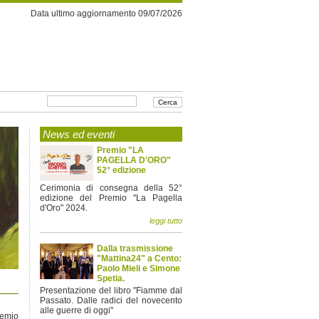
Data ultimo aggiornamento 09/07/2026
News ed eventi
Premio "LA
PAGELLA D'ORO"
52° edizione
Cerimonia di consegna della 52°
edizione del Premio "La Pagella
d'Oro" 2024.
leggi tutto
Dalla trasmissione
"Mattina24" a Cento:
Paolo Mieli e Simone
Spetia.
Presentazione del libro "Fiamme dal
Passato. Dalle radici del novecento
alle guerre di oggi"
remio