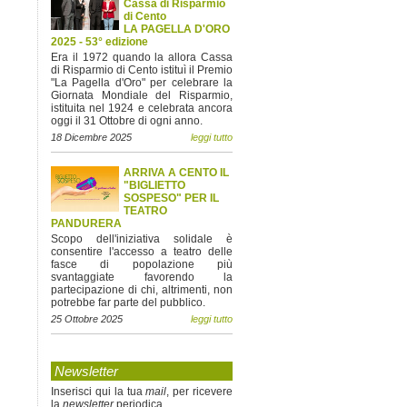
Cassa di Risparmio
di Cento
LA PAGELLA D'ORO
2025 - 53° edizione
Era il 1972 quando la allora Cassa
di Risparmio di Cento istituì il Premio
"La Pagella d'Oro" per celebrare la
Giornata Mondiale del Risparmio,
istituita nel 1924 e celebrata ancora
oggi il 31 Ottobre di ogni anno.
18 Dicembre 2025
leggi tutto
ARRIVA A CENTO IL
"BIGLIETTO
SOSPESO" PER IL
TEATRO
PANDURERA
Scopo dell'iniziativa solidale è
consentire l'accesso a teatro delle
fasce di popolazione più
svantaggiate favorendo la
partecipazione di chi, altrimenti, non
potrebbe far parte del pubblico.
25 Ottobre 2025
leggi tutto
Newsletter
Inserisci qui la tua
mail
, per ricevere
la
newsletter
periodica