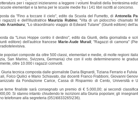
eratura per i ragazzi inizieranno a leggere i volumi finalisti della trentesima ediz
 scuole elementari e la terna per le scuole medie fra i 141 libri iscritti al concorso.
osta da "Fino a toccare il cielo", edito da Scuola del Fumetto, di
Antonella Pa
 ragazzi) e dell'illustratrice
Maurizia Rubino
; "Vita di un pidocchio chiamato Ma
ndo Aramburu
; "Lo straordinario viaggio di Edward Tulane" (Giunti editore) dell'au
ta da "Linus Hoppe contro il destino", edito da Giunti, della giornalista e scrit
iunti editore) dell'autrice francese
Marie-Aude Murail
; "Ragazzi di camorra" (P
e radiotelevisiva.
urie popolari composte da oltre 500 classi, elementari e medie, di molte regioni itali
oazia, San Marino, Svizzera, Germania) che con il voto determineranno le gradua
nte, oltre 10.000 i ragazzi coinvolti.
 Giuria tecnica composta dalle giornaliste Daria Bignardi, Tiziana Ferrario e Fulvia S
riali, Folco Quilici e Mario Schiavato, dai docenti Franco Frabboni, Giovanni Genov
anizzato da Fondazione Carice, Cassa di Risparmio di Cento, Università e Uf
due terne finaliste sarà consegnato un premio di € 5.000,00; ai secondi classifica
000,00. Si stanno intanto chiudendo le iscrizioni alla Giuria popolare; gli insegnant
ono telefonare alla segreteria (051\6833265\236).