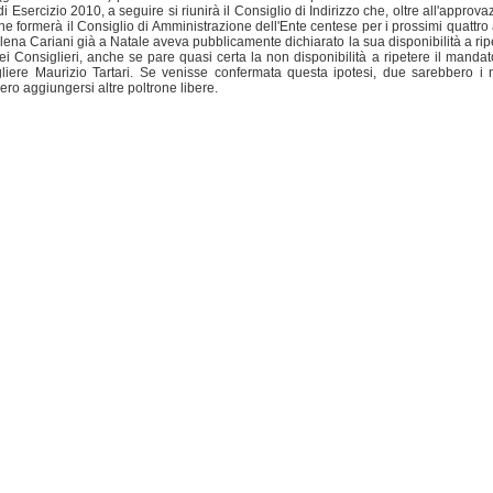
i Esercizio 2010, a seguire si riunirà il Consiglio di Indirizzo che, oltre all'approv
he formerà il Consiglio di Amministrazione dell'Ente centese per i prossimi quattro 
lena Cariani già a Natale aveva pubblicamente dichiarato la sua disponibilità a rip
ei Consiglieri, anche se pare quasi certa la non disponibilità a ripetere il mandat
iere Maurizio Tartari. Se venisse confermata questa ipotesi, due sarebbero i 
bero aggiungersi altre poltrone libere.