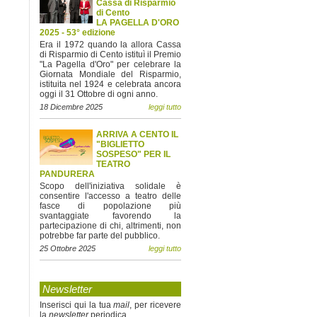
Cassa di Risparmio
di Cento
LA PAGELLA D'ORO
2025 - 53° edizione
Era il 1972 quando la allora Cassa
di Risparmio di Cento istituì il Premio
"La Pagella d'Oro" per celebrare la
Giornata Mondiale del Risparmio,
istituita nel 1924 e celebrata ancora
oggi il 31 Ottobre di ogni anno.
18 Dicembre 2025
leggi tutto
ARRIVA A CENTO IL
"BIGLIETTO
SOSPESO" PER IL
TEATRO
PANDURERA
Scopo dell'iniziativa solidale è
consentire l'accesso a teatro delle
fasce di popolazione più
svantaggiate favorendo la
partecipazione di chi, altrimenti, non
potrebbe far parte del pubblico.
25 Ottobre 2025
leggi tutto
Newsletter
Inserisci qui la tua
mail
, per ricevere
la
newsletter
periodica