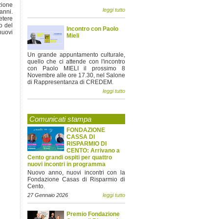
azione
leggi tutto
anni.
etere
o del
Incontro con Paolo
nuovi
Mieli
Un grande appuntamento culturale,
quello che ci attende con l'incontro
con Paolo MIELI il prossimo 8
Novembre alle ore 17.30, nel Salone
di Rappresentanza di CREDEM.
leggi tutto
Comunicati stampa
FONDAZIONE
CASSA DI
RISPARMIO DI
CENTO: Arrivano a
Cento grandi ospiti per quattro
nuovi incontri in programma
Nuovo anno, nuovi incontri con la
Fondazione Casas di Risparmio di
Cento.
27 Gennaio 2026
leggi tutto
Premio Fondazione