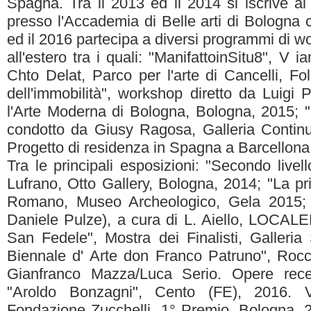
Spagna. Tra il 2013 ed il 2014 si iscrive al 
presso l'Accademia di Belle arti di Bologna 
ed il 2016 partecipa a diversi programmi di wo
all'estero tra i quali: "ManifattoinSitu8", V 
Chto Delat, Parco per l'arte di Cancelli, Fo
dell'immobilità", workshop diretto da Luig
l'Arte Moderna di Bologna, Bologna, 2015; "
condotto da Giusy Ragosa, Galleria Contin
Progetto di residenza in Spagna a Barcellona
Tra le principali esposizioni: "Secondo live
Lufrano, Otto Gallery, Bologna, 2014; "La pri
Romano, Museo Archeologico, Gela 2015; "
Daniele Pulze), a cura di L. Aiello, LOCAL
San Fedele", Mostra dei Finalisti, Galleria
Biennale d' Arte don Franco Patruno", Rocc
Gianfranco Mazza/Luca Serio. Opere recen
"Aroldo Bonzagni", Cento (FE), 2016. V
Fondazione Zucchelli, 1° Premio, Bologna, 