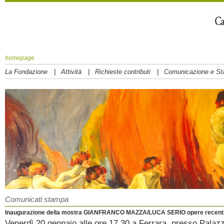
homepage
|
|
|
La Fondazione
Attività
Richieste contributi
Comunicazione e S
Comunicati stampa
Inaugurazione della mostra GIANFRANCO MAZZA/LUCA SERIO opere recent
Venerdì 20 gennaio alle ore 17,30 a Ferrara, presso Palaz