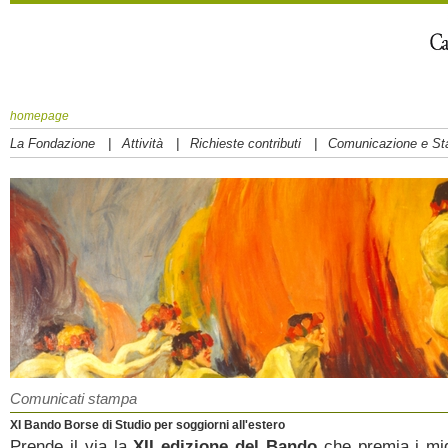
homepage
|
|
|
La Fondazione
Attività
Richieste contributi
Comunicazione e S
Comunicati stampa
XI Bando Borse di Studio per soggiorni all'estero
Prende il via la
XII edizione del Bando
che premia i mig