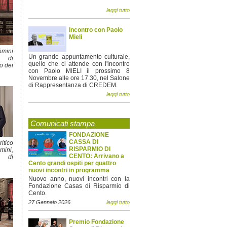
leggi tutto
Incontro con Paolo
Mieli
ini
Un grande appuntamento culturale,
o di
quello che ci attende con l'incontro
o dei
con Paolo MIELI il prossimo 8
Novembre alle ore 17.30, nel Salone
di Rappresentanza di CREDEM.
leggi tutto
Comunicati stampa
FONDAZIONE
CASSA DI
tico
RISPARMIO DI
mini,
CENTO: Arrivano a
o di
Cento grandi ospiti per quattro
nuovi incontri in programma
Nuovo anno, nuovi incontri con la
Fondazione Casas di Risparmio di
Cento.
27 Gennaio 2026
leggi tutto
Premio Fondazione