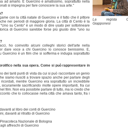
inua ad amarlo. E Guercino è amatissimo, soprattutto nella
onati si impegna per fare conoscere la sua arte."
o?
ame con la città natale di Guercino e il fatto che il pittore
La regista Giu
che nei periodi di maggiore gloria. La città di Cento è la
Giapponesi
, "Uno su Cento" è un modo di dire usato per sottolineare
ittorica di Guercino sarebbe forse più giusto dire "uno su
m?
, ho coinvolto alcuni colleghi storici dell'arte nella
per dare voce a chi Guercino lo conosce benissimo. E,
 Guercino è un film che si sofferma e indugia soprattutto
prolifico nella sua opera. Come si può rappresentare in
 dei tanti punti di vista da cui si può raccontare un genio
e siamo riusciti a trovare spazio anche per parlare degli
ricordati, mentre Guercino era soprattutto un incredibile
 sicuramente sacrificando molte opere importanti, fra cui
 film. Non era possibile parlare di tutto, ma io credo che
cconto che lo collocasse nella città che amava tanto, fra i
avanti al libro dei conti di Guercino
i, davanti al ritratto di Guercino
la Pinacoteca Nazionale di Bologna
agli affreschi di Guercino