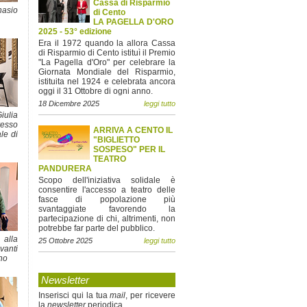
Cassa di Risparmio
nasio
di Cento
LA PAGELLA D'ORO
2025 - 53° edizione
Era il 1972 quando la allora Cassa
di Risparmio di Cento istituì il Premio
"La Pagella d'Oro" per celebrare la
Giornata Mondiale del Risparmio,
istituita nel 1924 e celebrata ancora
oggi il 31 Ottobre di ogni anno.
18 Dicembre 2025
leggi tutto
lia
resso
ARRIVA A CENTO IL
le di
"BIGLIETTO
SOSPESO" PER IL
TEATRO
PANDURERA
Scopo dell'iniziativa solidale è
consentire l'accesso a teatro delle
fasce di popolazione più
svantaggiate favorendo la
partecipazione di chi, altrimenti, non
potrebbe far parte del pubblico.
alla
25 Ottobre 2025
leggi tutto
anti
ino
Newsletter
Inserisci qui la tua
mail
, per ricevere
la
newsletter
periodica