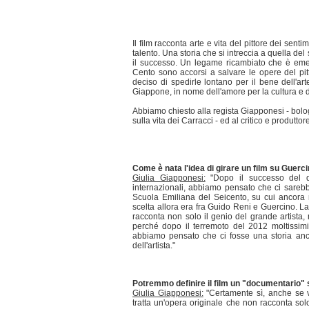
Il film racconta arte e vita del pittore dei sent
talento. Una storia che si intreccia a quella d
il successo. Un legame ricambiato che è emers
Cento sono accorsi a salvare le opere del pi
deciso di spedirle lontano per il bene dell'ar
Giappone, in nome dell'amore per la cultura e del
Abbiamo chiesto alla regista Giapponesi - bologne
sulla vita dei Carracci - ed al critico e produtt
Come è nata l'idea di girare un film su Guerc
Giulia Giapponesi:
"Dopo il successo del do
internazionali, abbiamo pensato che ci sarebb
Scuola Emiliana del Seicento, su cui ancora
scelta allora era fra Guido Reni e Guercino. L
racconta non solo il genio del grande artista,
perché dopo il terremoto del 2012 moltissim
abbiamo pensato che ci fosse una storia anc
dell'artista."
Potremmo definire il film un "documentario"
Giulia Giapponesi:
"Certamente sì, anche se v
tratta un'opera originale che non racconta so