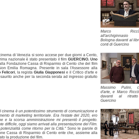
Marco Riccòm
all'archiginnasi
Bologna davanti al libr
conti di Guercino
l cinema di Venezia si sono accese per due giorni a Cento,
ma nazionale è stato presentato il film
GUERCINO. Uno
alla Fondazione Cassa di Risparmio di Cento che del film
ion Emilia Romagna. Presente in sala l'Assessore alla
 Felicori
, la regista
Giulia Giapponesi
e il Critico d'arte e
 esaurito anche per la seconda serata ad ingresso gratuito
Massimo Pulini, cri
d'arte, e Marco Riccò
davanti al ritratt
Guercino
 Il cinema è un potentissimo strumento di comunicazione e
to di marketing territoriale. Era l'estate del 2020, ero
e e la scorsa amministrazione mi presentò il progetto.
 difficile, oggi siamo arrivati alla presentazione del Film.
otenzialità come ritorno per la Città."
Sono le parole di
ione Cassa di Risparmio di Cento ente che, assieme alla
o la produzione del film.