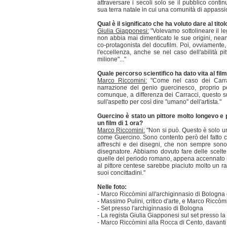
attraversare i secoli solo se il pubblico cont
sua terra natale in cui una comunità di appassi
Qual è il significato che ha voluto dare al titol
Giulia Giapponesi:
"Volevamo sottolineare il leg
non abbia mai dimenticato le sue origini, nean
co-protagonista del docufilm. Poi, ovviamente
l'eccellenza, anche se nel caso dell'abilità p
milione"..."
Quale percorso scientifico ha dato vita al fil
Marco Riccomini:
"Come nel caso dei Carracci
narrazione del genio guercinesco, proprio 
comunque, a differenza dei Carracci, questo su
sull'aspetto per così dire "umano" dell'artista."
Guercino è stato un pittore molto longevo e 
un film di 1 ora?
Marco Riccomini:
"Non si può. Questo è solo uno
come Guercino. Sono contento però del fatto ch
affreschi e dei disegni, che non sempre sono 
disegnatore. Abbiamo dovuto fare delle scelte,
quelle del periodo romano, appena accennato nel
al pittore centese sarebbe piaciuto molto un ra
suoi concittadini."
Nelle foto:
- Marco Riccòmini all'archiginnasio di Bologna d
- Massimo Pulini, critico d'arte, e Marco Riccòmin
- Set presso l'archiginnasio di Bologna
- La regista Giulia Giapponesi sul set presso 
- Marco Riccòmini alla Rocca di Cento, davanti 