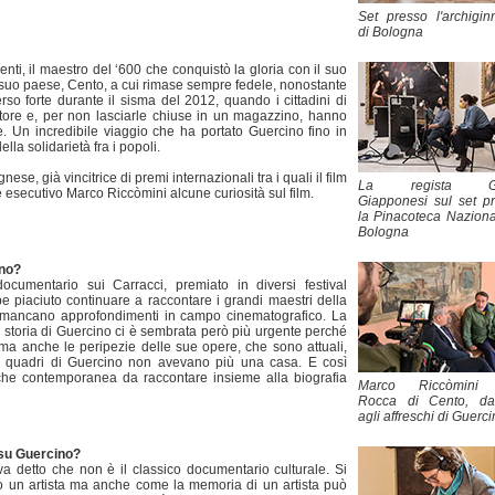
Set presso l'archigin
di Bologna
imenti, il maestro del ‘600 che conquistò la gloria con il suo
el suo paese, Cento, a cui rimase sempre fedele, nonostante
o forte durante il sisma del 2012, quando i cittadini di
ttore e, per non lasciarle chiuse in un magazzino, hanno
te. Un incredibile viaggio che ha portato Guercino fino in
la solidarietà fra i popoli.
se, già vincitrice di premi internazionali tra i quali il film
La regista Giu
ore esecutivo Marco Riccòmini alcune curiosità sul film.
Giapponesi sul set p
la Pinacoteca Naziona
Bologna
ino?
cumentario sui Carracci, premiato in diversi festival
e piaciuto continuare a raccontare i grandi maestri della
 mancano approfondimenti in campo cinematografico. La
a storia di Guercino ci è sembrata però più urgente perché
 ma anche le peripezie delle sue opere, che sono attuali,
i quadri di Guercino non avevano più una casa. E così
he contemporanea da raccontare insieme alla biografia
Marco Riccòmini 
Rocca di Cento, dav
agli affreschi di Guerc
 su Guercino?
a detto che non è il classico documentario culturale. Si
lo un artista ma anche come la memoria di un artista può