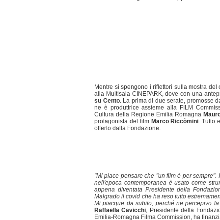
Mentre si spengono i riflettori sulla mostra de
alla Multisala CINEPARK, dove con una antepri
su Cento
. La prima di due serate, promosse d
ne è produttrice assieme alla FILM Commiss
Cultura della Regione Emilia Romagna
Mauro
protagonista del film
Marco Riccòmini
. Tutto
offerto dalla Fondazione.
"Mi piace pensare che "un film è per sempre".
nell'epoca contemporanea è usato come strumen
appena diventata Presidente della Fondazion
Malgrado il covid che ha reso tutto estremamente
Mi piacque da subito, perché ne percepivo la p
Raffaella Cavicchi
, Presidente della Fondaz
Emilia-Romagna Filma Commission, ha finanziat