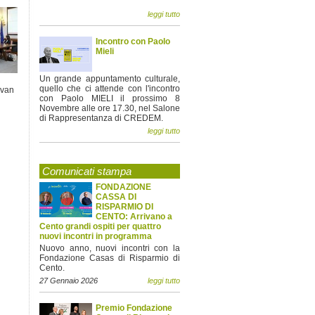
leggi tutto
Incontro con Paolo
Mieli
Un grande appuntamento culturale,
quello che ci attende con l'incontro
Ivan
con Paolo MIELI il prossimo 8
Novembre alle ore 17.30, nel Salone
di Rappresentanza di CREDEM.
leggi tutto
Comunicati stampa
FONDAZIONE
CASSA DI
RISPARMIO DI
CENTO: Arrivano a
Cento grandi ospiti per quattro
nuovi incontri in programma
Nuovo anno, nuovi incontri con la
Fondazione Casas di Risparmio di
Cento.
27 Gennaio 2026
leggi tutto
Premio Fondazione