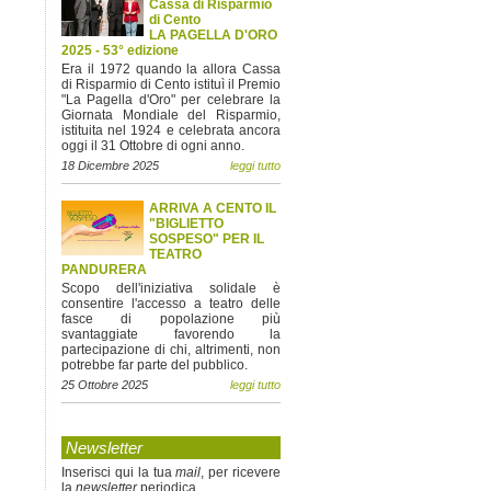
Cassa di Risparmio
di Cento
LA PAGELLA D'ORO
2025 - 53° edizione
Era il 1972 quando la allora Cassa
di Risparmio di Cento istituì il Premio
"La Pagella d'Oro" per celebrare la
Giornata Mondiale del Risparmio,
istituita nel 1924 e celebrata ancora
oggi il 31 Ottobre di ogni anno.
18 Dicembre 2025
leggi tutto
ARRIVA A CENTO IL
"BIGLIETTO
SOSPESO" PER IL
TEATRO
PANDURERA
Scopo dell'iniziativa solidale è
consentire l'accesso a teatro delle
fasce di popolazione più
svantaggiate favorendo la
partecipazione di chi, altrimenti, non
potrebbe far parte del pubblico.
25 Ottobre 2025
leggi tutto
Newsletter
Inserisci qui la tua
mail
, per ricevere
la
newsletter
periodica