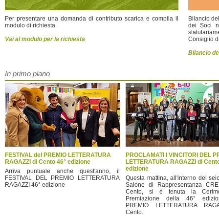
Per presentare una domanda di contributo scarica e compila il
Bilancio de
modulo di richiesta
dei Soci n
statutaria
Vai al modulo per la richiesta
Consiglio di
Bilancio de
In primo piano
FESTIVAL del PREMIO LETTERATURA
PROCLAMATI I VINCITORI DEL P
RAGAZZI di Cento 46° edizione
LETTERATURA RAGAZZI di Cento
edizione
Arriva puntuale anche quest'anno, il
FESTIVAL DEL PREMIO LETTERATURA
Questa mattina, all'interno del se
RAGAZZI 46° edizione
Salone di Rappresentanza CR
Cento, si è tenuta la Cerim
Premiazione della 46° edizi
PREMIO LETTERATURA RAGA
Cento.