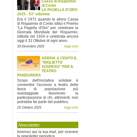
Cassa di Risparmio
di Cento
LA PAGELLA D'ORO
2025 - 53° edizione
Era il 1972 quando la allora Cassa
di Risparmio di Cento istituì il Premio
"La Pagella d'Oro" per celebrare la
Giornata Mondiale del Risparmio,
istituita nel 1924 e celebrata ancora
oggi il 31 Ottobre di ogni anno.
18 Dicembre 2025
leggi tutto
ARRIVA A CENTO IL
"BIGLIETTO
SOSPESO" PER IL
TEATRO
PANDURERA
Scopo dell'iniziativa solidale è
consentire l'accesso a teatro delle
fasce di popolazione più
svantaggiate favorendo la
partecipazione di chi, altrimenti, non
potrebbe far parte del pubblico.
25 Ottobre 2025
leggi tutto
Newsletter
Inserisci qui la tua
mail
, per ricevere
la
newsletter
periodica