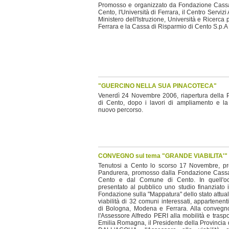
Promosso e organizzato da Fondazione Cassa
Cento, l'Università di Ferrara, il Centro Servizi
Ministero dell'Istruzione, Università e Ricerca p
Ferrara e la Cassa di Risparmio di Cento S.p.A
"GUERCINO NELLA SUA PINACOTECA"
Venerdì 24 Novembre 2006, riapertura della 
di Cento, dopo i lavori di ampliamento e la
nuovo percorso.
CONVEGNO sul tema "GRANDE VIABILITA'"
Tenutosi a Cento lo scorso 17 Novembre, pre
Pandurera, promosso dalla Fondazione Cassa
Cento e dal Comune di Cento. In quell'oc
presentato al pubblico uno studio finanziato 
Fondazione sulla "Mappatura" dello stato attuale
viabilità di 32 comuni interessati, appartenenti
di Bologna, Modena e Ferrara. Alla convegno
l'Assessore Alfredo PERI alla mobilità e trasp
Emilia Romagna, il Presidente della Provincia 