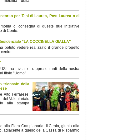
 mobilità della
ncorso per Tesi di Laurea, Post Laurea o di
imonia di consegna di queste due iniziative
 di Cento.
vo Residenziale "LA COCCINELLA GIALLA"
 potuto vedere realizzato il grande progetto
 centro.
"
USL ha invitato i rappresentanti della nostra
al titolo "Uomo"
 triennale della
arese
e Alto Ferrarese,
e del Volontariato
ato alla stampa
 alla Fiera Campionaria di Cento, giunta alla
o, adiacente a quello della Cassa di Risparmio