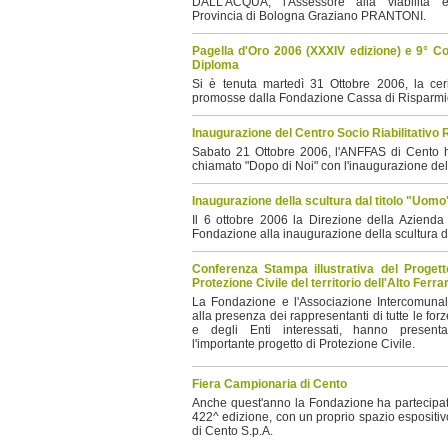
DALL'ACQUA, l'Assessore alla viabilità e
Provincia di Bologna Graziano PRANTONI.
Pagella d'Oro 2006 (XXXIV edizione) e 9° Co
Diploma
Si è tenuta martedì 31 Ottobre 2006, la cer
promosse dalla Fondazione Cassa di Risparmio
Inaugurazione del Centro Socio Riabilitati
Sabato 21 Ottobre 2006, l'ANFFAS di Cento ha
chiamato "Dopo di Noi" con l'inaugurazione del
Inaugurazione della scultura dal titolo "Uomo
Il 6 ottobre 2006 la Direzione della Azienda 
Fondazione alla inaugurazione della scultura d
Conferenza Stampa illustrativa del Progetto
Protezione Civile del territorio dell'Alto Ferr
La Fondazione e l'Associazione Intercomunal
alla presenza dei rappresentanti di tutte le forz
e degli Enti interessati, hanno present
l'importante progetto di Protezione Civile.
Fiera Campionaria di Cento
Anche quest'anno la Fondazione ha partecipato
422^ edizione, con un proprio spazio espositiv
di Cento S.p.A.