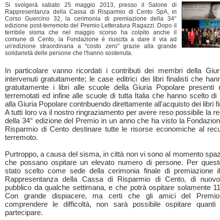
Si svolgerà sabato 25 maggio 2013, presso il Salone di
Rappresentanza della Cassa di Risparmio di Cento SpA, in
Corso Guercino 32, la cerimonia di premiazione della 34°
edizione post-terremoto del Premio Letteratura Ragazzi. Dopo il
terribile sisma che nel maggio scorso ha colpito anche il
comune di Cento, la Fondazione è riuscita a dare il via ad
un'edizione straordinaria a "costo zero" grazie alla grande
solidarietà delle persone che l'hanno sostenuta.
In particolare vanno ricordati i contributi dei membri della Giur
intervenuti gratuitamente; le case editrici dei libri finalisti che ha
gratuitamente i libri alle scuole della Giuria Popolare presenti
terremotati ed infine alle scuole di tutta Italia che hanno scelto di
alla Giuria Popolare contribuendo direttamente all'acquisto dei libri fin
A tutti loro va il nostro ringraziamento per avere reso possibile la r
della 34° edizione del Premio in un anno che ha visto la Fondazio
Risparmio di Cento destinare tutte le risorse economiche al rec
terremoto.
Purtroppo, a causa del sisma, in città non vi sono al momento spazi
che possano ospitare un elevato numero di persone. Per quest
stato scelto come sede della cerimonia finale di premiazione i
Rappresentanza della Cassa di Risparmio di Cento, di nuovo f
pubblico da qualche settimana, e che potrà ospitare solamente 1
Con grande dispiacere, ma certi che gli amici del Premi
comprendere le difficoltà, non sarà possibile ospitare quanti
partecipare.