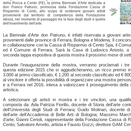
della Rocca a Cento (FE), la prima Biennale d'Arte dedicata a
don Franco Patruno, promossa dalla Fondazione Cassa di
Risparmio di Cento, allo scopo di sostenere giovani artisti
provenienti dal territorio di competenza della Fondazione
stessa, nel momento di passaggio tra la fase degli studi e quella
dell'inserimento dell'arte.
La Biennale d'Arte don Patruno, è infatti riservata a giovani arti
provenienti dalle province di Ferrara, Bologna e Modena. Il concor
in collaborazione con la Cassa di Risparmio di Cento Spa, il Comu
ed il Comune di Ferrara. Sarà la Casa di Ludovico Ariosto, a 
seconda tappa espositiva di questa mostra il prossimo mese di set
Durante l'inaugurazione della mostra, verranno proclamati i tre v
questa edizione 2015 che si aggiudicheranno, un ricco premio i
3.000 al primo classificato, € 1.200 al secondo classificato ed € 800
al vincitore è offerta la possibilità di organizzare una mostra perso
e a Ferrara nel 2016, intesa a valorizzare il proseguimento della 
artistica.
A selezionare gli artisti in mostra e i tre vincitori, una qualifi
composta da: Ada Patrizia Fiorillo, docente di Storia dell'arte co
dell'Università degli Studi di Ferrara; Guido Molinari, docente di
dell'arte dell'Accademia di Belle Arti di Bologna; Massimo Marchet
d'arte; Gianni Cerioli, rappresentante della Fondazione Cassa di R
Cento; Salvatore Amelio, artista e Fausto Gozzi, direttore GAM Cen