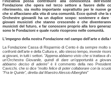
l'iniziativa possa contribuire alla conoscenza dell'esist
Fondazione che opera nel terzo settore a favore delle c
riferimento, sia molto importante soprattutto per le nuove g
che si affacciano alla vita di una comunità. Ecco quindi che la s
Orchestre giovanili ha un duplice scopo: sostenere e dare vi
giovani musicisti che stanno crescendo e che diventerann
musicisti del futuro, e far conoscere proprio alla loro genera
sono le Fondazioni e quale ruolo ricoprono nelle comunità.
L'impegno della nostra Fondazione nel campo dell'arte e della 
La Fondazione Cassa di Risparmio di Cento è da sempre molto se
confronti dell'arte e della Cultura e, allo stesso tempo, investe risor
ai giovani, in tutti i settori.
"Appena abbiamo visto che si trattava di 
un'Orchestra Giovanile, quindi di dare un'opportunità a giovani
abbiamo deciso di aderire"
è il commento della neo Presidente
Cavicchi. che si dice
"molto felice di poter collaborare con la scuo
"Fra le Quinte", diretta dal Maestro Alessio Alberghini"