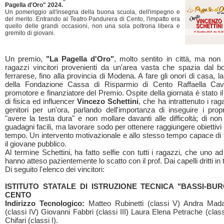
Pagella d'Oro" 2024.
Un pomeriggio all'insegna della buona scuola, dell'impegno e
del merito. Entrando al Teatro Pandurera di Cento, l'impatto era
quello delle grandi occasioni, non una sola poltrona libera e
gremito di giovani.
Un premio,
"La Pagella d'Oro"
, molto sentito in città, ma non 
ragazzi vincitori provenienti da un'area vasta che spazia dal b
ferrarese, fino alla provincia di Modena. A fare gli onori di casa, l
della Fondazione Cassa di Risparmio di Cento Raffaella Cavi
promotore e finanziatore del Premio. Ospite della giornata è stato i
di fisica ed influencer
Vincezo Schettini
, che ha intrattenuto i raga
genitori per un'ora, parlando dell'importanza di inseguire i propr
"avere la testa dura" e non mollare davanti alle difficoltà; di non
guadagni facili, ma lavorare sodo per ottenere raggiungere obiettivi 
tempo. Un intervento motivazionale e allo stesso tempo capace di fa
il giovane pubblico.
Al termine Schettini, ha fatto selfie con tutti i ragazzi, che uno ad 
hanno atteso pazientemente lo scatto con il prof. Dai capelli dritti in 
Di seguito l'elenco dei vincitori:
ISTITUTO STATALE DI ISTRUZIONE TECNICA "BASSI-BUR
CENTO
Indirizzo Tecnologico:
Matteo Rubinetti (classi V) Andra Mada
(classi IV) Giovanni Fabbri (classi III) Laura Elena Petrache (class
Chifari (classi I).