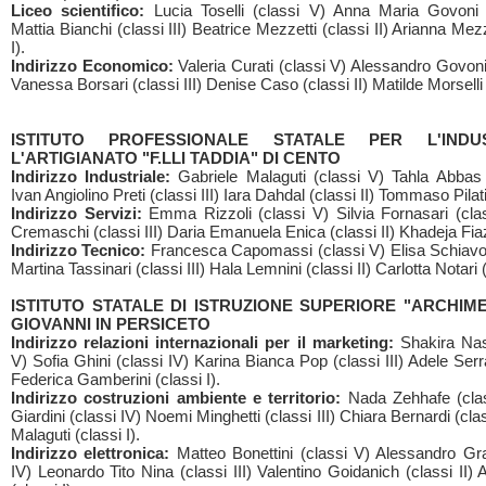
Liceo scientifico:
Lucia Toselli (classi V) Anna Maria Govoni 
Mattia Bianchi (classi III) Beatrice Mezzetti (classi II) Arianna Mezz
I).
Indirizzo Economico:
Valeria Curati (classi V) Alessandro Govoni 
Vanessa Borsari (classi III) Denise Caso (classi II) Matilde Morselli (
ISTITUTO PROFESSIONALE STATALE PER L'INDU
L'ARTIGIANATO "F.LLI TADDIA" DI CENTO
Indirizzo Industriale:
Gabriele Malaguti (classi V) Tahla Abbas 
Ivan Angiolino Preti (classi III) Iara Dahdal (classi II) Tommaso Pilati 
Indirizzo Servizi:
Emma Rizzoli (classi V) Silvia Fornasari (cla
Cremaschi (classi III) Daria Emanuela Enica (classi II) Khadeja Fiaz 
Indirizzo Tecnico:
Francesca Capomassi (classi V) Elisa Schiavo 
Martina Tassinari (classi III) Hala Lemnini (classi II) Carlotta Notari (
ISTITUTO STATALE DI ISTRUZIONE SUPERIORE "ARCHIME
GIOVANNI IN PERSICETO
Indirizzo relazioni internazionali per il marketing:
Shakira Nas
V) Sofia Ghini (classi IV) Karina Bianca Pop (classi III) Adele Serra
Federica Gamberini (classi I).
Indirizzo costruzioni ambiente e territorio:
Nada Zehhafe (clas
Giardini (classi IV) Noemi Minghetti (classi III) Chiara Bernardi (clas
Malaguti (classi I).
Indirizzo elettronica:
Matteo Bonettini (classi V) Alessandro Gra
IV) Leonardo Tito Nina (classi III) Valentino Goidanich (classi II) 