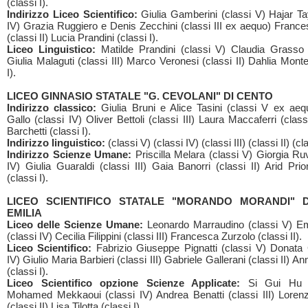
(classi I).
Indirizzo Liceo Scientifico:
Giulia Gamberini (classi V) Hajar Ta
IV) Grazia Ruggiero e Denis Zecchini (classi III ex aequo) Franc
(classi II) Lucia Prandini (classi I).
Liceo Linguistico:
Matilde Prandini (classi V) Claudia Grasso 
Giulia Malaguti (classi III) Marco Veronesi (classi II) Dahlia Monte
I).
LICEO GINNASIO STATALE "G. CEVOLANI" DI CENTO
Indirizzo classico:
Giulia Bruni e Alice Tasini (classi V ex ae
Gallo (classi IV) Oliver Bettoli (classi III) Laura Maccaferri (class
Barchetti (classi I).
Indirizzo linguistico:
(classi V) (classi IV) (classi III) (classi II) (cla
Indirizzo Scienze Umane:
Priscilla Melara (classi V) Giorgia Ruv
IV) Giulia Guaraldi (classi III) Gaia Banorri (classi II) Arid Pr
(classi I).
LICEO SCIENTIFICO STATALE "MORANDO MORANDI" D
EMILIA
Liceo delle Scienze Umane:
Leonardo Marraudino (classi V) Em
(classi IV) Cecilia Filippini (classi III) Francesca Zurzolo (classi II).
Liceo Scientifico:
Fabrizio Giuseppe Pignatti (classi V) Donata Gi
IV) Giulio Maria Barbieri (classi III) Gabriele Gallerani (classi II) A
(classi I).
Liceo Scientifico opzione Scienze Applicate:
Si Gui Hu (
Mohamed Mekkaoui (classi IV) Andrea Benatti (classi III) Loren
(classi II) Lisa Tilotta (classi I).