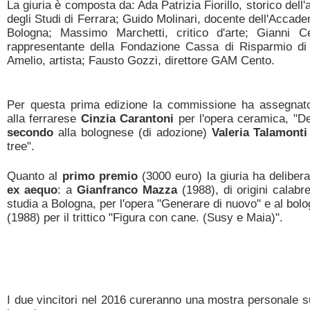
La giuria è composta da: Ada Patrizia Fiorillo, storico dell'a
degli Studi di Ferrara; Guido Molinari, docente dell'Accadem
Bologna; Massimo Marchetti, critico d'arte; Gianni Ce
rappresentante della Fondazione Cassa di Risparmio di
Amelio, artista; Fausto Gozzi, direttore GAM Cento.
Per questa prima edizione la commissione ha assegnat
alla ferrarese
Cinzia Carantoni
per l'opera ceramica, "De
secondo
alla bolognese (di adozione)
Valeria Talamonti
tree".
Quanto al
primo premio
(3000 euro) la giuria ha deliber
ex aequo
: a
Gianfranco Mazza
(1988), di origini calab
studia a Bologna, per l'opera "Generare di nuovo" e al bo
(1988) per il trittico "Figura con cane. (Susy e Maia)".
I due vincitori nel 2016 cureranno una mostra personale su