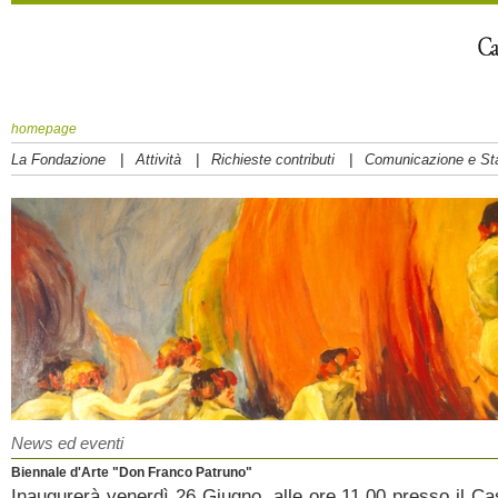
homepage
|
|
|
La Fondazione
Attività
Richieste contributi
Comunicazione e S
News ed eventi
Biennale d'Arte "Don Franco Patruno"
Inaugurerà venerdì 26 Giugno, alle ore 11.00 presso il Ca