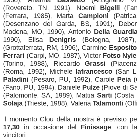
(Rovereto, TN, 1991), Noemi
Bigelli
(Fan
(Ferrara, 1985), Marta
Campioni
(Patric
(Desenzano del Garda, BS, 1991), Deb
Modena, MO, 1990), Antonio
Della Guardi
1990), Elisa
Denigris
(Bologna, 1987)
(Grottaferrata, RM, 1996), Carmine
Esposito
Ferrari
(Carpi, MO, 1987), Victor
Fotso Nyie
(Torino, 1988), Riccardo
Grassi
(Piacenz
(Roma, 1992), Michele
Iafrancesco
(San Lo
Paladini
(Pesaro, PU, 1992), Carole
Peia
(
(Fano, PU, 1994), Daniele
Pulze
(Piove di Sa
(Palomonte, SA, 1989), Mattia
Sarti
(Costa 
Solaja
(Trieste, 1988), Valeria
Talamonti
(Off
Il momento Clou della mostra è previsto p
17,30
in occasione del
Finissage
, con 
vincitori.