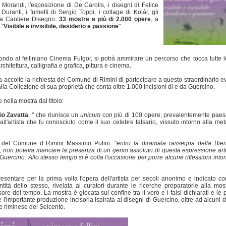
 Morandi, l'esposizione di De Carolis, i disegni di Felice
ranti, i fumetti di Sergio Toppi, i collage di Kolár, gli
i a Cantiere Disegno:
33 mostre e più di 2.000 opere
, a
 "
Visibile e invisibile, desiderio e passione
".
mondo al felliniano Cinema Fulgor, si potrà ammirare un percorso che tocca tutte le
hitettura, calligrafia e grafica, pittura e cinema.
accolto la richiesta del Comune di Rimini di partecipare a questo straordinario e
lla Collezione di sua proprietà che conta oltre 1.000 incisioni di e da Guercino.
 nella mostra dal titolo:
io Zavatta
. " che riunisce un
unicum
con più di 100 opere, prevalentemente paes
ll'artista che fu conosciuto come il suo celebre falsario, vissuto intorno alla met
a del Comune d Rimini Massimo Pulini: "
entro la diramata rassegna della Bie
a, non poteva mancare la presenza di un genio assoluto di questa espressione arti
uercino. Allo stesso tempo si è colta l'occasione per porre alcune riflessioni intor
sentare per la prima volta l'opera dell'artista per secoli anonimo e indicato co
ntità dello stesso, rivelata ai curatori durante le ricerche preparatorie alla mos
re del tempo. La mostra è giocata sul confine tra il vero e i falsi dichiarati e le 
'importante produzione incisoria ispirata ai disegni di Guercino, oltre ad alcuni di
rte riminese del Seicento.