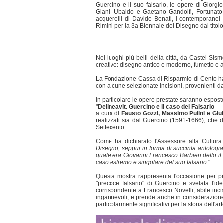
Guercino e il suo falsario, le opere di Giorgio
Giani, Ubaldo e Gaetano Gandolfi, Fortunato Du
acquerelli di Davide Benati, i contemporane
Rimini per la 3a Biennale del Disegno dal titolo
Nei luoghi più belli della città, da Castel Sis
creative: disegno antico e moderno, fumetto e arc
La Fondazione Cassa di Risparmio di Cento ha 
con alcune selezionate incisioni, provenienti da
In particolare le opere prestate saranno esposte
"
Delineavit. Guercino e il caso del Falsario
a cura di
Fausto Gozzi, Massimo Pulini e Giul
realizzati sia dal Guercino (1591-1666), che da
Settecento.
Come ha dichiarato l'Assessore alla Cultur
Disegno, seppur in forma di succinta antologi
quale era Giovanni Francesco Barbieri detto il G
caso estremo e singolare del suo falsario
."
Questa mostra rappresenta l'occasione per pre
"precoce falsario" di Guercino e svelata l'ide
corrispondente a Francesco Novelli, abile inciso
ingannevoli, e prende anche in considerazione l
particolarmente significativi per la storia dell'a