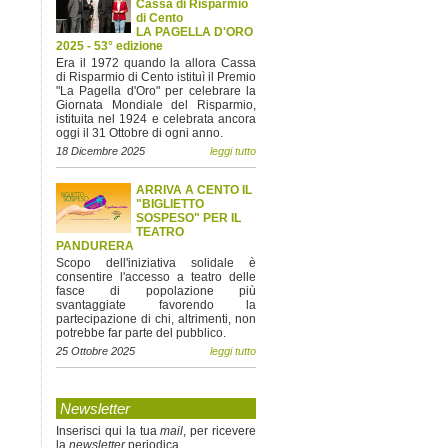
Cassa di Risparmio
di Cento
LA PAGELLA D'ORO
2025 - 53° edizione
Era il 1972 quando la allora Cassa
di Risparmio di Cento istituì il Premio
"La Pagella d'Oro" per celebrare la
Giornata Mondiale del Risparmio,
istituita nel 1924 e celebrata ancora
oggi il 31 Ottobre di ogni anno.
18 Dicembre 2025
leggi tutto
ARRIVA A CENTO IL
"BIGLIETTO
SOSPESO" PER IL
TEATRO
PANDURERA
Scopo dell'iniziativa solidale è
consentire l'accesso a teatro delle
fasce di popolazione più
svantaggiate favorendo la
partecipazione di chi, altrimenti, non
potrebbe far parte del pubblico.
25 Ottobre 2025
leggi tutto
Newsletter
Inserisci qui la tua
mail
, per ricevere
la
newsletter
periodica