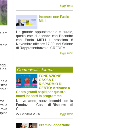
leggi tutto
Incontro con Paolo
Mieli
Un grande appuntamento culturale,
 arti
quello che ci attende con l'incontro
con Paolo MIELI il prossimo 8
Novembre alle ore 17.30, nel Salone
vento
di Rappresentanza di CREDEM.
leggi tutto
aggi,
à del
Comunicati stampa
FONDAZIONE
CASSA DI
nnale
RISPARMIO DI
stica
CENTO: Arrivano a
no al
Cento grandi ospiti per quattro
nuovi incontri in programma
Nuovo anno, nuovi incontri con la
me il
Fondazione Casas di Risparmio di
tra e
Cento.
prove
pinti
27 Gennaio 2026
leggi tutto
Premio Fondazione