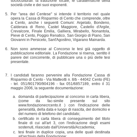
socioculturali: la tradizione locale, le caratteristiche della
società civile e dei suoi esponenti.
Per "area del Centese" si intende il territorio nel quale
opera la Cassa di Risparmio di Cento che comprende, oltre
a Cento, anche i seguenti Comuni: Argelato, Bondeno,
Calderara di Reno, Castel Maggiore, Castello d'Argile,
Crevalcore, Finale Emilia, Galliera, Mirabello, Nonantola,
Pieve di Cento, Poggio Renatico, San Giorgio di Piano, San
Giovanni in Persiceto, Sant'Agostino, Vigarano Mainarda.
Non sono ammesse al Concorso le tesi già oggetto di
pubblicazione editoriale. La Fondazione si riserva, sentito il
parere del concorrente, di pubblicare una o più delle tesi
presentate.
I candidati faranno pervenire alla Fondazione Cassa di
Risparmio di Cento - Via Matteotti n. 8/b - 44042 Cento (FE)
- tel. 051/901790/904196 - fax 051/6857189, entro il 31
maggio 2006, la seguente documentazione:
domanda di partecipazione al concorso in carta libera,
(come da fac-simile presente sul sito
www.fondazionecrcento.it ) con l'indicazione delle
generalità, della data e luogo di nascita, del domicilio e
del numero di telefono del candidato;
certificato in carta libera di conseguimento del titolo
finale di cui all'art 3, con l'indicazione degli esami
sostenuti, rilasciato dall'Università/Accademia;
tesi finale in duplice copia, una delle quali destinata
all'archivio della Fondazione;