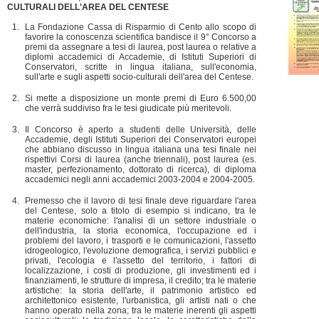
CULTURALI DELL'AREA DEL CENTESE
La Fondazione Cassa di Risparmio di Cento allo scopo di
favorire la conoscenza scientifica bandisce il 9° Concorso a
premi da assegnare a tesi di laurea, post laurea o relative a
diplomi accademici di Accademie, di Istituti Superiori di
Conservatori, scritte in lingua italiana, sull'economia,
sull'arte e sugli aspetti socio-culturali dell'area del Centese.
Si mette a disposizione un monte premi di Euro 6.500,00
che verrà suddiviso fra le tesi giudicate più meritevoli.
Il Concorso è aperto a studenti delle Università, delle
Accademie, degli Istituti Superiori dei Conservatori europei
che abbiano discusso in lingua italiana una tesi finale nei
rispettivi Corsi di laurea (anche triennali), post laurea (es.
master, perfezionamento, dottorato di ricerca), di diploma
accademici negli anni accademici 2003-2004 e 2004-2005.
Premesso che il lavoro di tesi finale deve riguardare l'area
del Centese, solo a titolo di esempio si indicano, tra le
materie economiche: l'analisi di un settore industriale o
dell'industria, la storia economica, l'occupazione ed i
problemi del lavoro, i trasporti e le comunicazioni, l'assetto
idrogeologico, l'evoluzione demografica, i servizi pubblici e
privati, l'ecologia e l'assetto del territorio, i fattori di
localizzazione, i costi di produzione, gli investimenti ed i
finanziamenti, le strutture di impresa, il credito; tra le materie
artistiche: la storia dell'arte, il patrimonio artistico ed
architettonico esistente, l'urbanistica, gli artisti nati o che
hanno operato nella zona; tra le materie inerenti gli aspetti