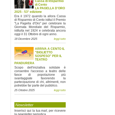
Cassa di Risparmio
di Cento
LA PAGELLA D'ORO
2025 - 53° edizione
Era il 1972 quando la allora Cassa
di Risparmio di Cento istituì il Premio
"La Pagella d'Oro" per celebrare la
Giornata Mondiale del Risparmio,
istituita nel 1924 e celebrata ancora
oggi il 31 Ottobre di ogni anno.
18 Dicembre 2025
leggi tutto
ARRIVA A CENTO IL
"BIGLIETTO
SOSPESO" PER IL
TEATRO
PANDURERA
Scopo dell'iniziativa solidale è
consentire l'accesso a teatro delle
fasce di popolazione più
svantaggiate favorendo la
partecipazione di chi, altrimenti, non
potrebbe far parte del pubblico.
25 Ottobre 2025
leggi tutto
Newsletter
Inserisci qui la tua
mail
, per ricevere
la
newsletter
periodica