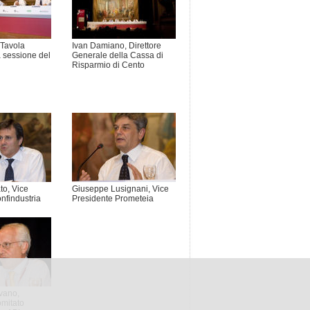
 Tavola
Ivan Damiano, Direttore
 sessione del
Generale della Cassa di
Risparmio di Cento
to, Vice
Giuseppe Lusignani, Vice
nfindustria
Presidente Prometeia
vano,
mitato