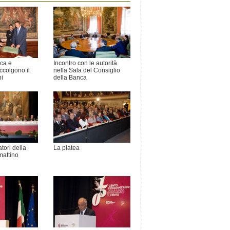
nca e
Incontro con le autorità
colgono il
nella Sala del Consiglio
ni
della Banca
atori della
La platea
mattino