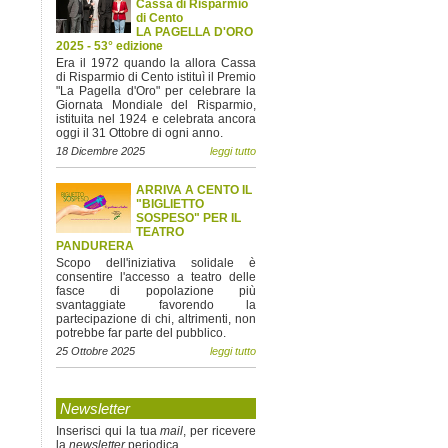
Cassa di Risparmio
di Cento
LA PAGELLA D'ORO
2025 - 53° edizione
Era il 1972 quando la allora Cassa
di Risparmio di Cento istituì il Premio
"La Pagella d'Oro" per celebrare la
Giornata Mondiale del Risparmio,
istituita nel 1924 e celebrata ancora
oggi il 31 Ottobre di ogni anno.
18 Dicembre 2025
leggi tutto
ARRIVA A CENTO IL
"BIGLIETTO
SOSPESO" PER IL
TEATRO
PANDURERA
Scopo dell'iniziativa solidale è
consentire l'accesso a teatro delle
fasce di popolazione più
svantaggiate favorendo la
partecipazione di chi, altrimenti, non
potrebbe far parte del pubblico.
25 Ottobre 2025
leggi tutto
Newsletter
Inserisci qui la tua
mail
, per ricevere
la
newsletter
periodica