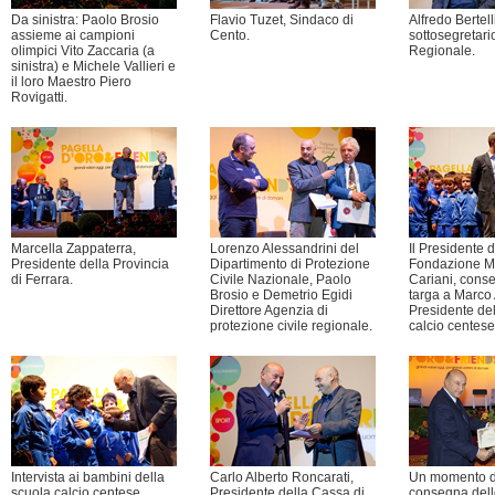
Da sinistra: Paolo Brosio
Flavio Tuzet, Sindaco di
Alfredo Bertell
assieme ai campioni
Cento.
sottosegretari
olimpici Vito Zaccaria (a
Regionale.
sinistra) e Michele Vallieri e
il loro Maestro Piero
Rovigatti.
Marcella Zappaterra,
Lorenzo Alessandrini del
Il Presidente d
Presidente della Provincia
Dipartimento di Protezione
Fondazione M
di Ferrara.
Civile Nazionale, Paolo
Cariani, cons
Brosio e Demetrio Egidi
targa a Marco
Direttore Agenzia di
Presidente del
protezione civile regionale.
calcio centese
Intervista ai bambini della
Carlo Alberto Roncarati,
Un momento d
scuola calcio centese.
Presidente della Cassa di
consegna dell