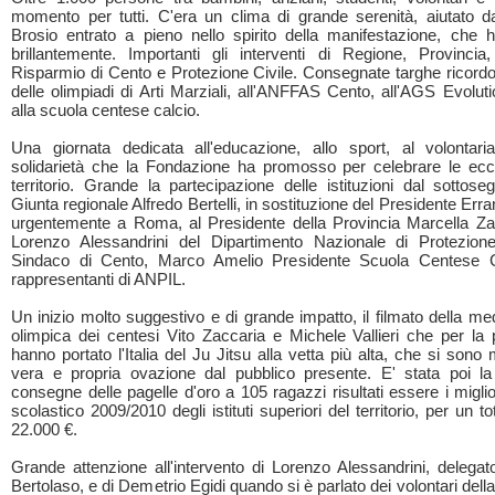
momento per tutti. C'era un clima di grande serenità, aiutato 
Brosio entrato a pieno nello spirito della manifestazione, che 
brillantemente. Importanti gli interventi di Regione, Provinci
Risparmio di Cento e Protezione Civile. Consegnate targhe ricordo 
delle olimpiadi di Arti Marziali, all'ANFFAS Cento, all'AGS Evolut
alla scuola centese calcio.
Una giornata dedicata all'educazione, allo sport, al volontari
solidarietà che la Fondazione ha promosso per celebrare le ecc
territorio. Grande la partecipazione delle istituzioni dal sottoseg
Giunta regionale Alfredo Bertelli, in sostituzione del Presidente Err
urgentemente a Roma, al Presidente della Provincia Marcella Za
Lorenzo Alessandrini del Dipartimento Nazionale di Protezione
Sindaco di Cento, Marco Amelio Presidente Scuola Centese C
rappresentanti di ANPIL.
Un inizio molto suggestivo e di grande impatto, il filmato della me
olimpica dei centesi Vito Zaccaria e Michele Vallieri che per la 
hanno portato l'Italia del Ju Jitsu alla vetta più alta, che si sono 
vera e propria ovazione dal pubblico presente. E' stata poi la
consegne delle pagelle d'oro a 105 ragazzi risultati essere i miglio
scolastico 2009/2010 degli istituti superiori del territorio, per un tot
22.000 €.
Grande attenzione all'intervento di Lorenzo Alessandrini, delega
Bertolaso, e di Demetrio Egidi quando si è parlato dei volontari dell