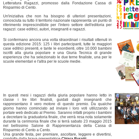
Letteratura Ragazzi, promosso dalla Fondazione Cassa di
Risparmio di Cento.
Un'iniziativa che non ha bisogno di ulteriori presentazioni,
conosciuta su tutto il territorio nazionale rappresenta un punto di
riferimento imprescindibile per l'intero settore dell'editoria per
ragazzi: case editrici, autori, insegnanti e ragazzi.
Si confermano ancora una volta straordinari i risultati ottenuti in
questa edizione 2015: 125 i libri partecipanti, tutte le maggiori
case editrici presenti, e tante le esordienti, oltre 10.000 bambini
iscritti alla giuria popolare e una Giuria Tecnica di grande
esperienza che ha selezionato le due terne finaliste, una per le
scuole elementari e l'altra per le scuole medie.
In questi mesi i ragazzi della giuria popolare hanno letto in
classe i tre libri finalisti, guidati dagli insegnanti che
rappresentano il vero motore di questo premio. Da qualche
giorno hanno cominciato ad inviare i loro voti utilizzando il
portale web dedicato al Premio. Saranno infatti proprio i bambini
a decretare la graduatoria finale, che verrà resa nota solamente
durante la cerimonia finale che si terrà sabato 23 maggio 2015
nel bellissimo Salone di Rappresentanza della Cassa di
Risparmio di Cento a Cento.
Una grande festa, per premiare, ascoltare, leggere e divertirsi,
condotta dalla brava presentatrice
Chiara Buratti
.